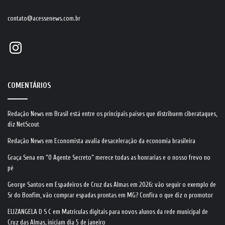
contato@acessenews.com.br
Instagram
COMENTÁRIOS
Redação News
em
Brasil está entre os principais países que distribuem ciberataques,
diz NetScout
Redação News
em
Economista avalia desaceleração da economia brasileira
Graça Sena
em
“O Agente Secreto” merece todas as honrarias e o nosso frevo no
pé
George Santos
em
Espadeiros de Cruz das Almas em 2026: vão seguir o exemplo de
Sr do Bonfim, vão comprar espadas prontas em MG? Confira o que diz o promotor
ELIZANGELA D S C
em
Matrículas digitais para novos alunos da rede municipal de
Cruz das Almas, iniciam dia 5 de janeiro