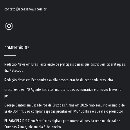
contato@acessenews.com.br
Instagram
COMENTÁRIOS
Redação News
em
Brasil está entre os principais países que distribuem ciberataques,
diz NetScout
Redação News
em
Economista avalia desaceleração da economia brasileira
Graça Sena
em
“O Agente Secreto” merece todas as honrarias e o nosso frevo no
pé
George Santos
em
Espadeiros de Cruz das Almas em 2026: vão seguir o exemplo de
Sr do Bonfim, vão comprar espadas prontas em MG? Confira o que diz o promotor
ELIZANGELA D S C
em
Matrículas digitais para novos alunos da rede municipal de
Cruz das Almas, iniciam dia 5 de janeiro