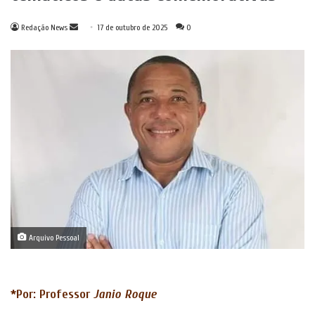
Mande
Redação News
17 de outubro de 2025
0
um
e-
mail
Arquivo Pessoal
*Por: Professor
Janio Roque