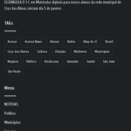
ELIZANGELA D S C
em
Matrículas digitais para novos alunos da rede municipal de
Cruz das Almas, iniciam dia 5 de janeiro
TAGs
Acesse
Acesse News
Alunos
Bahia
Blog do JC
Brasil
Cruz das Almas
Cultura
Eleições
Mulheres
Municípios
Negócio
Política
Recôncavo
Salvador
Saúde
São João
São Paulo
Menu
NOTÍCIAS
Política
Municípios