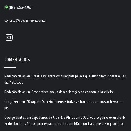
(11) 9 7272-4363
contato@acessenews.com.br
Instagram
COMENTÁRIOS
Redação News
em
Brasil está entre os principais países que distribuem ciberataques,
diz NetScout
Redação News
em
Economista avalia desaceleração da economia brasileira
Graça Sena
em
“O Agente Secreto” merece todas as honrarias e o nosso frevo no
pé
George Santos
em
Espadeiros de Cruz das Almas em 2026: vão seguir o exemplo de
Sr do Bonfim, vão comprar espadas prontas em MG? Confira o que diz o promotor