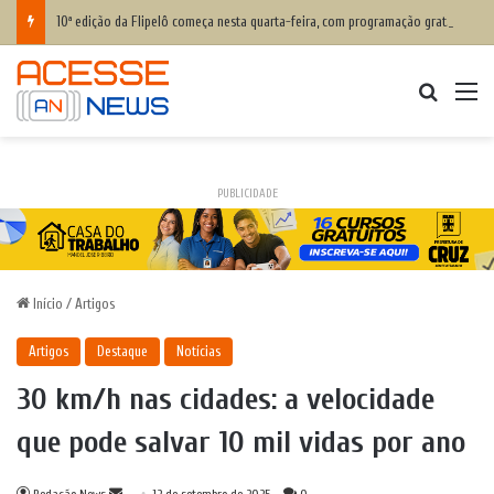
10ª edição da Flipelô começa nesta quarta-feira, com programação gratuita
Procurar
M
PUBLICIDADE
Início
/
Artigos
Artigos
Destaque
Notícias
30 km/h nas cidades: a velocidade
que pode salvar 10 mil vidas por ano
Mande