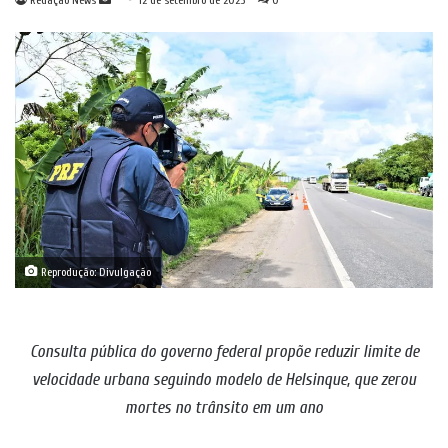
Redação News
12 de setembro de 2025
0
um
e-
mail
Reprodução: Divulgação
Consulta pública do governo federal propõe reduzir limite de
velocidade urbana seguindo modelo de Helsinque, que zerou
mortes no trânsito em um ano