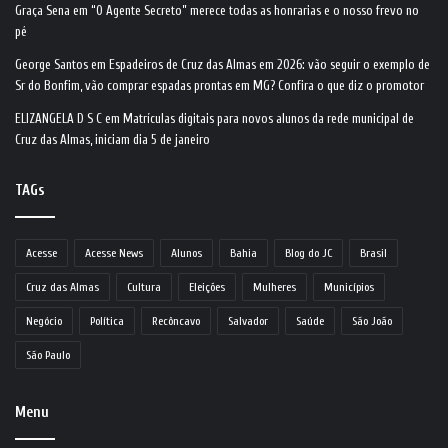
Graça Sena
em
“O Agente Secreto” merece todas as honrarias e o nosso frevo no
pé
George Santos
em
Espadeiros de Cruz das Almas em 2026: vão seguir o exemplo de
Sr do Bonfim, vão comprar espadas prontas em MG? Confira o que diz o promotor
ELIZANGELA D S C
em
Matrículas digitais para novos alunos da rede municipal de
Cruz das Almas, iniciam dia 5 de janeiro
TAGs
Acesse
Acesse News
Alunos
Bahia
Blog do JC
Brasil
Cruz das Almas
Cultura
Eleições
Mulheres
Municípios
Negócio
Política
Recôncavo
Salvador
Saúde
São João
São Paulo
Menu