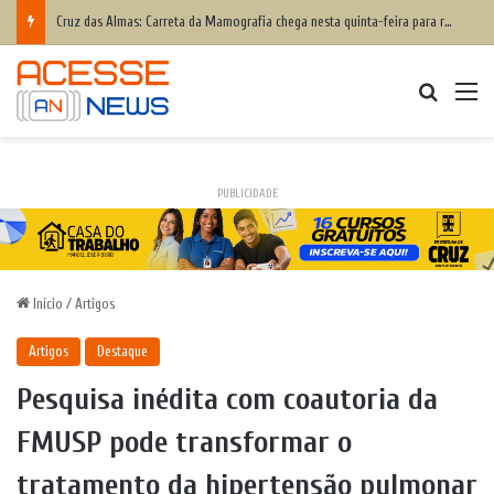
Cruz das Almas: Carreta da Mamografia chega nesta quinta-feira para realizar exames em mulheres de 50 a 74 anos
Procurar
M
PUBLICIDADE
Início
/
Artigos
Artigos
Destaque
Pesquisa inédita com coautoria da
FMUSP pode transformar o
tratamento da hipertensão pulmonar