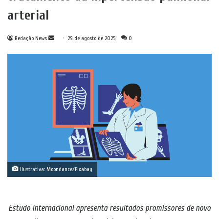
arterial
Mande
Redação News
29 de agosto de 2025
0
um
e-
mail
Ilustrativa: Moondance/Pixabay
Estudo internacional apresenta resultados promissores de novo