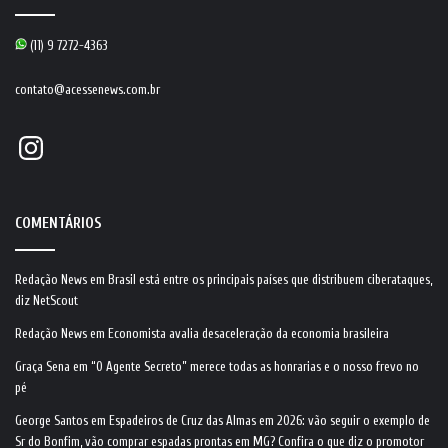
(11) 9 7272-4363
contato@acessenews.com.br
Instagram
COMENTÁRIOS
Redação News
em
Brasil está entre os principais países que distribuem ciberataques,
diz NetScout
Redação News
em
Economista avalia desaceleração da economia brasileira
Graça Sena
em
“O Agente Secreto” merece todas as honrarias e o nosso frevo no
pé
George Santos
em
Espadeiros de Cruz das Almas em 2026: vão seguir o exemplo de
Sr do Bonfim, vão comprar espadas prontas em MG? Confira o que diz o promotor