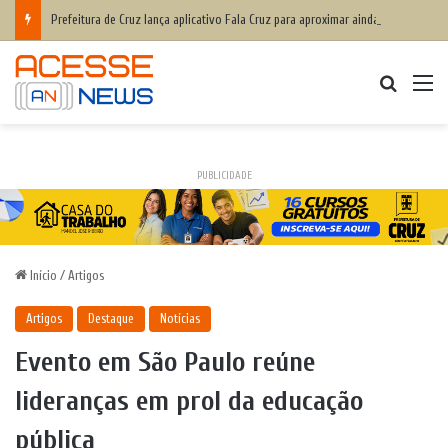
Prefeitura de Cruz lança aplicativo Fala Cruz para aproximar ainda mais a populaçãoda gestão municipal
Procurar
M
PUBLICIDADE
Início
/
Artigos
Artigos
Destaque
Notícias
Evento em São Paulo reúne
lideranças em prol da educação
pública