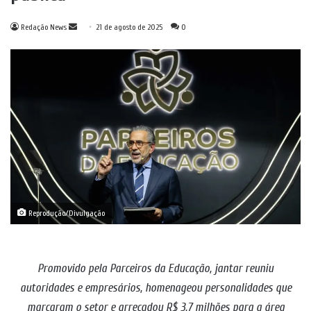
Mande
Redação News
21 de agosto de 2025
0
um
e-
mail
Reprodução/Divulgação
Promovido pela Parceiros da Educação, jantar reuniu
autoridades e empresários, homenageou personalidades que
marcaram o setor e arrecadou R$ 3,7 milhões para a área