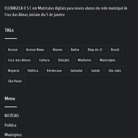
ELIZANGELA D S C
em
Matrículas digitais para novos alunos da rede municipal de
Cruz das Almas, iniciam dia 5 de janeiro
TAGs
Acesse
Acesse News
Alunos
Bahia
Blog do JC
Brasil
Cruz das Almas
Cultura
Eleições
Mulheres
Municípios
Negócio
Política
Recôncavo
Salvador
Saúde
São João
São Paulo
Menu
NOTÍCIAS
Política
Municípios