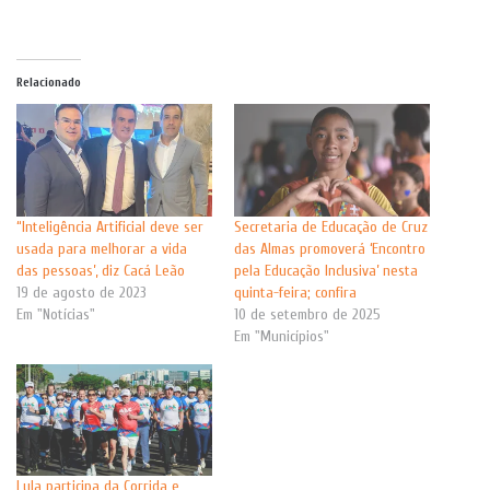
Relacionado
“Inteligência Artificial deve ser
Secretaria de Educação de Cruz
usada para melhorar a vida
das Almas promoverá ‘Encontro
das pessoas’, diz Cacá Leão
pela Educação Inclusiva’ nesta
19 de agosto de 2023
quinta-feira; confira
Em "Notícias"
10 de setembro de 2025
Em "Municípios"
Lula participa da Corrida e