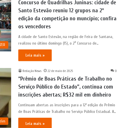
Concurso de Quadrilhas Juninas: cidade de
Santo Estevão reuniu 12 grupos na 2º
edição da competição no muncípio; confira
os vencedores
A cidade de Santo Estevão, na região de Feira de Santana,
realizou no último domingo (15), o 2⁰ Concurso de…
AZER
Leia mais »
Redação News
22 de maio de 2025
0
“Prêmio de Boas Práticas de Trabalho no
Serviço Público do Estado”, continua com
inscrições abertas; R$32 mil em dinheiro
Continuam abertas as inscrições para a 12ª edição do Prêmio
de Boas Práticas de Trabalho no Serviço Público Estadual. A…
cias
Leia mais »