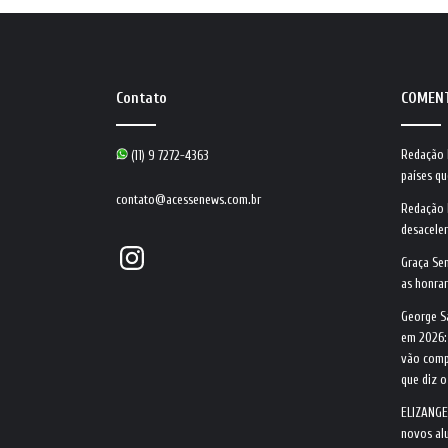
Contato
COMEN
Redação
(11) 9 7272-4363
países qu
contato@acessenews.com.br
Redação
desacele
Instagram
Graça Se
as honrar
George S
em 2026:
vão comp
que diz 
ELIZANGE
novos alu