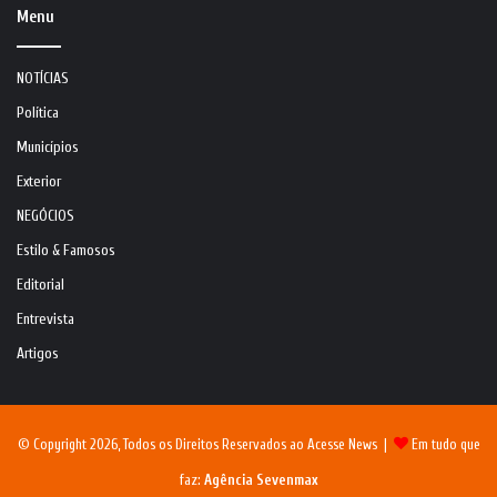
Menu
NOTÍCIAS
Política
Municípios
Exterior
NEGÓCIOS
Estilo & Famosos
Editorial
Entrevista
Artigos
© Copyright 2026, Todos os Direitos Reservados ao Acesse News |
Em tudo que
faz:
Agência Sevenmax