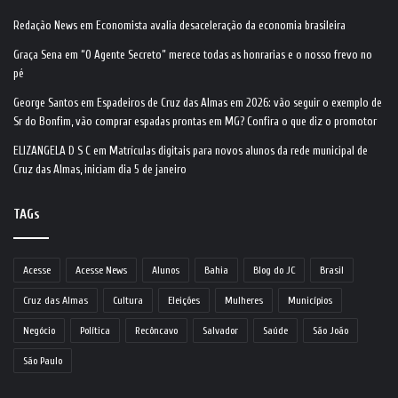
Redação News
em
Economista avalia desaceleração da economia brasileira
Graça Sena
em
“O Agente Secreto” merece todas as honrarias e o nosso frevo no
pé
George Santos
em
Espadeiros de Cruz das Almas em 2026: vão seguir o exemplo de
Sr do Bonfim, vão comprar espadas prontas em MG? Confira o que diz o promotor
ELIZANGELA D S C
em
Matrículas digitais para novos alunos da rede municipal de
Cruz das Almas, iniciam dia 5 de janeiro
TAGs
Acesse
Acesse News
Alunos
Bahia
Blog do JC
Brasil
Cruz das Almas
Cultura
Eleições
Mulheres
Municípios
Negócio
Política
Recôncavo
Salvador
Saúde
São João
São Paulo