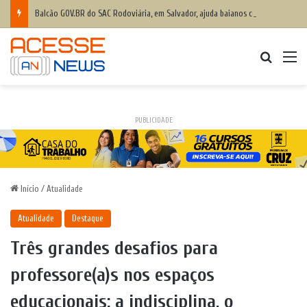
Balcão GOV.BR do SAC Rodoviária, em Salvador, ajuda baianos com dificuldades de acesso a serviços digitais
Procurar
M
PUBLICIDADE
Início
/
Atualidade
Atualidade
Destaque
Três grandes desafios para
professore(a)s nos espaços
educacionais: a indisciplina, o