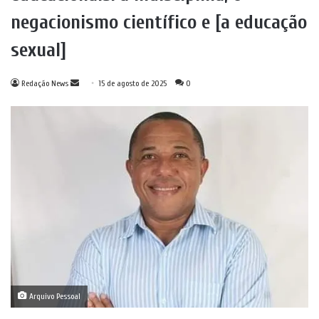
negacionismo científico e [a educação
sexual]
Mande
Redação News
15 de agosto de 2025
0
um
e-
mail
Arquivo Pessoal