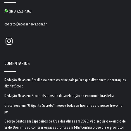
(11) 9 7272-4363
contato@acessenews.com.br
Instagram
COMENTÁRIOS
Redação News
em
Brasil está entre os principais países que distribuem ciberataques,
diz NetScout
Redação News
em
Economista avalia desaceleração da economia brasileira
Graça Sena
em
“O Agente Secreto” merece todas as honrarias e o nosso frevo no
pé
George Santos
em
Espadeiros de Cruz das Almas em 2026: vão seguir o exemplo de
Sr do Bonfim, vão comprar espadas prontas em MG? Confira o que diz o promotor