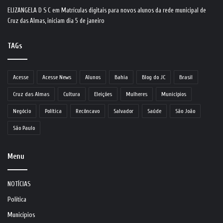
ELIZANGELA D S C
em
Matrículas digitais para novos alunos da rede municipal de
Cruz das Almas, iniciam dia 5 de janeiro
TAGs
Acesse
Acesse News
Alunos
Bahia
Blog do JC
Brasil
Cruz das Almas
Cultura
Eleições
Mulheres
Municípios
Negócio
Política
Recôncavo
Salvador
Saúde
São João
São Paulo
Menu
NOTÍCIAS
Política
Municípios