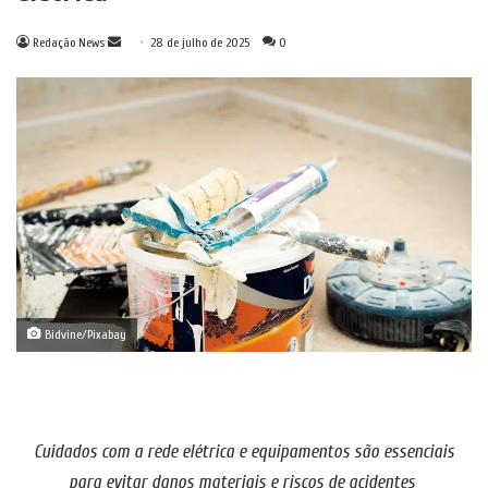
Mande
Redação News
28 de julho de 2025
0
um
e-
mail
Bidvine/Pixabay
Cuidados com a rede elétrica e equipamentos são essenciais
para evitar danos materiais e riscos de acidentes