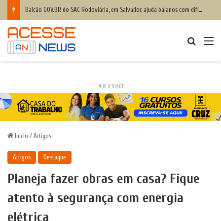
Balcão GOV.BR do SAC Rodoviária, em Salvador, ajuda baianos com dificuldades de acesso a serviços digitais
Procurar
M
PUBLICIDADE
Início
/
Artigos
Artigos
Destaque
Planeja fazer obras em casa? Fique
atento à segurança com energia
elétrica