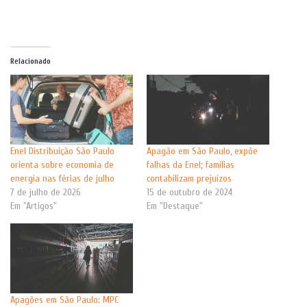
Relacionado
Enel Distribuição São Paulo
Apagão em São Paulo, expõe
orienta sobre economia de
falhas da Enel; famílias
energia nas férias de julho
contabilizam prejuízos
7 de julho de 2026
15 de outubro de 2024
Em "Artigos"
Em "Destaque"
Apagões em São Paulo: MPC