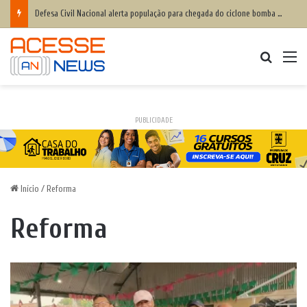
Defesa Civil Nacional alerta população para chegada do ciclone bomba ‘ventos superiores a 100 km/h’
Procurar
M
PUBLICIDADE
Início
/
Reforma
Reforma