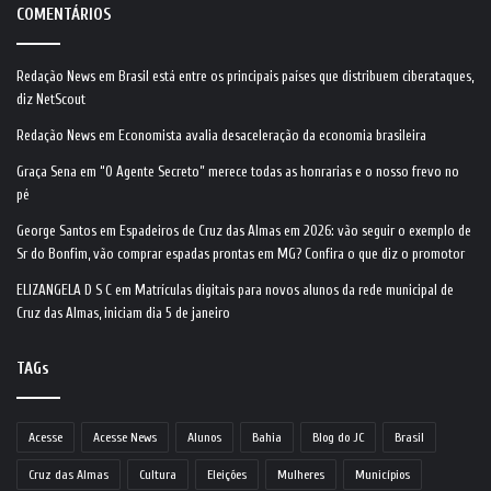
COMENTÁRIOS
Redação News
em
Brasil está entre os principais países que distribuem ciberataques,
diz NetScout
Redação News
em
Economista avalia desaceleração da economia brasileira
Graça Sena
em
“O Agente Secreto” merece todas as honrarias e o nosso frevo no
pé
George Santos
em
Espadeiros de Cruz das Almas em 2026: vão seguir o exemplo de
Sr do Bonfim, vão comprar espadas prontas em MG? Confira o que diz o promotor
ELIZANGELA D S C
em
Matrículas digitais para novos alunos da rede municipal de
Cruz das Almas, iniciam dia 5 de janeiro
TAGs
Acesse
Acesse News
Alunos
Bahia
Blog do JC
Brasil
Cruz das Almas
Cultura
Eleições
Mulheres
Municípios