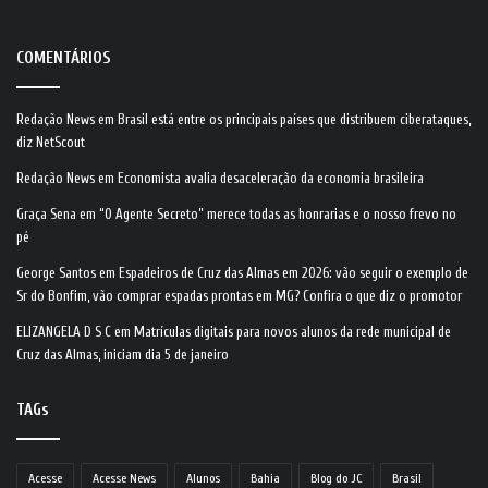
COMENTÁRIOS
Redação News
em
Brasil está entre os principais países que distribuem ciberataques,
diz NetScout
Redação News
em
Economista avalia desaceleração da economia brasileira
Graça Sena
em
“O Agente Secreto” merece todas as honrarias e o nosso frevo no
pé
George Santos
em
Espadeiros de Cruz das Almas em 2026: vão seguir o exemplo de
Sr do Bonfim, vão comprar espadas prontas em MG? Confira o que diz o promotor
ELIZANGELA D S C
em
Matrículas digitais para novos alunos da rede municipal de
Cruz das Almas, iniciam dia 5 de janeiro
TAGs
Acesse
Acesse News
Alunos
Bahia
Blog do JC
Brasil