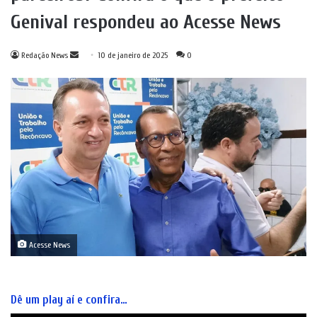
Genival respondeu ao Acesse News
Mande
Redação News
10 de janeiro de 2025
0
um
e-
mail
Acesse News
Dê um play aí e confira…