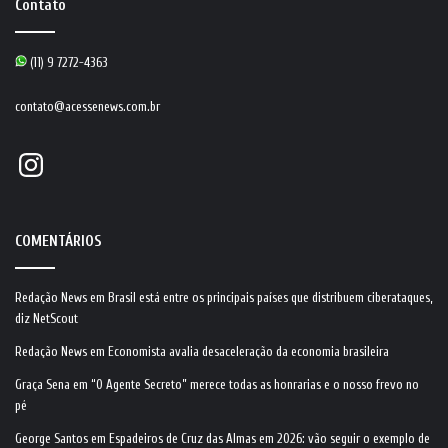
Contato
(11) 9 7272-4363
contato@acessenews.com.br
Instagram
COMENTÁRIOS
Redação News
em
Brasil está entre os principais países que distribuem ciberataques,
diz NetScout
Redação News
em
Economista avalia desaceleração da economia brasileira
Graça Sena
em
“O Agente Secreto” merece todas as honrarias e o nosso frevo no
pé
George Santos
em
Espadeiros de Cruz das Almas em 2026: vão seguir o exemplo de