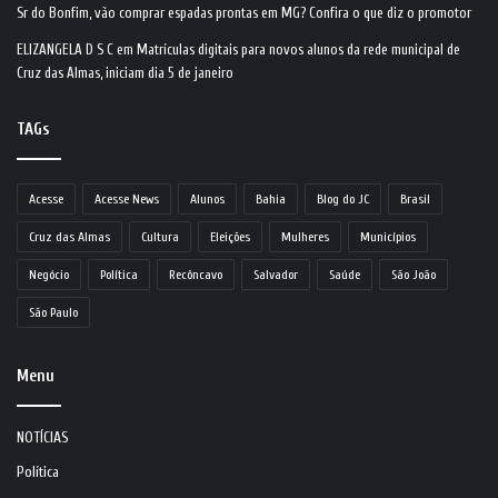
Sr do Bonfim, vão comprar espadas prontas em MG? Confira o que diz o promotor
ELIZANGELA D S C
em
Matrículas digitais para novos alunos da rede municipal de
Cruz das Almas, iniciam dia 5 de janeiro
TAGs
Acesse
Acesse News
Alunos
Bahia
Blog do JC
Brasil
Cruz das Almas
Cultura
Eleições
Mulheres
Municípios
Negócio
Política
Recôncavo
Salvador
Saúde
São João
São Paulo
Menu
NOTÍCIAS
Política