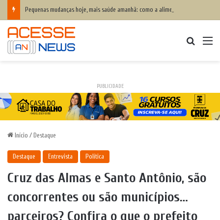
Pequenas mudanças hoje, mais saúde amanhã: como a alimentação ajuda a prevenir o colesterol alto e proteger o coração
Procurar
M
PUBLICIDADE
Início
/
Destaque
Destaque
Entrevista
Política
Cruz das Almas e Santo Antônio, são
concorrentes ou são municípios…
parceiros? Confira o que o prefeito