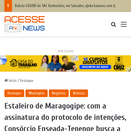
Balcão GOV.BR do SAC Rodoviária, em Salvador, ajuda baianos com dificuldades de acesso a serviços digitais
Procurar
M
PUBLICIDADE
Início
/
Destaque
Destaque
Municípios
Negócios
Notícias
Estaleiro de Maragogipe: com a
assinatura do protocolo de intenções,
Consórcio Enseada-Tenenge busca a