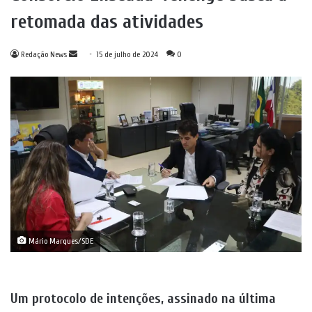
retomada das atividades
Mande
Redação News
15 de julho de 2024
0
um
e-
mail
Mário Marques/SDE
Um protocolo de intenções, assinado na última