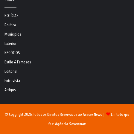
NOTÍCIAS
Política
Municípios
Exterior
NEGÓCIOS
Estilo & Famosos
Editorial
Entrevista
Artigos
© Copyright 2026, Todos os Direitos Reservados ao Acesse News |
Em tudo que
faz:
Agência Sevenmax