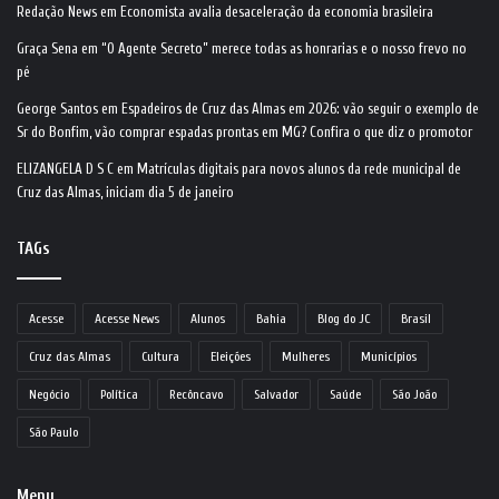
Redação News
em
Economista avalia desaceleração da economia brasileira
Graça Sena
em
“O Agente Secreto” merece todas as honrarias e o nosso frevo no
pé
George Santos
em
Espadeiros de Cruz das Almas em 2026: vão seguir o exemplo de
Sr do Bonfim, vão comprar espadas prontas em MG? Confira o que diz o promotor
ELIZANGELA D S C
em
Matrículas digitais para novos alunos da rede municipal de
Cruz das Almas, iniciam dia 5 de janeiro
TAGs
Acesse
Acesse News
Alunos
Bahia
Blog do JC
Brasil
Cruz das Almas
Cultura
Eleições
Mulheres
Municípios
Negócio
Política
Recôncavo
Salvador
Saúde
São João
São Paulo
Menu