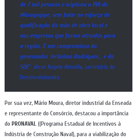
de 7 mil pessoas e triplicou o PIB de
Maragogipe, sem falar no esforço de
qualificação da mão de obra local e
nas empresas que foram atraídas para
a região. É um compromisso do
governador Jerônimo Rodrigues… e da
SDE
”, disse Angelo Almeida, secretário de
Desenvolvimento.
Por sua vez, Mário Moura, diretor industrial da Enseada
e representante do Consórcio, destacou a importância
do
PRONAVAL
((Programa Estadual de Incentivos à
Indústria de Construção Naval), para a viabilização do