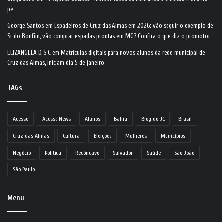
pé
George Santos
em
Espadeiros de Cruz das Almas em 2026: vão seguir o exemplo de
Sr do Bonfim, vão comprar espadas prontas em MG? Confira o que diz o promotor
ELIZANGELA D S C
em
Matrículas digitais para novos alunos da rede municipal de
Cruz das Almas, iniciam dia 5 de janeiro
TAGs
Acesse
Acesse News
Alunos
Bahia
Blog do JC
Brasil
Cruz das Almas
Cultura
Eleições
Mulheres
Municípios
Negócio
Política
Recôncavo
Salvador
Saúde
São João
São Paulo
Menu