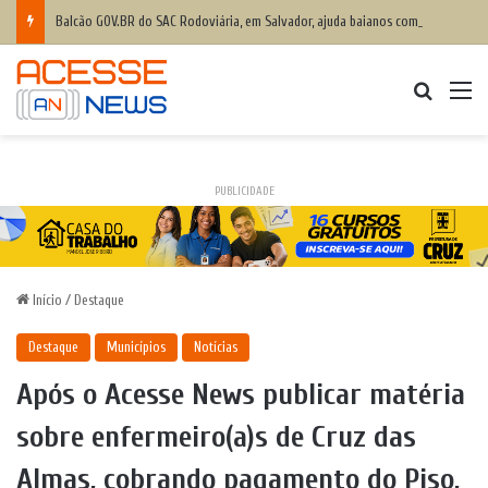
Balcão GOV.BR do SAC Rodoviária, em Salvador, ajuda baianos com dificuldades de acesso a serviços digitais
Procurar
M
PUBLICIDADE
Início
/
Destaque
Destaque
Municípios
Notícias
Após o Acesse News publicar matéria
sobre enfermeiro(a)s de Cruz das
Almas, cobrando pagamento do Piso,