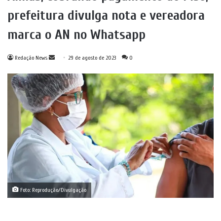
prefeitura divulga nota e vereadora
marca o AN no Whatsapp
Mande
Redação News
29 de agosto de 2023
0
um
e-
mail
Foto: Reprodução/Divulgação