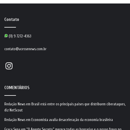
Contato
(11) 9 7272-4363
contato@acessenews.com.br
Instagram
COMENTÁRIOS
Redação News
em
Brasil está entre os principais países que distribuem ciberataques,
diz NetScout
Redação News
em
Economista avalia desaceleração da economia brasileira
Graça Sena
em
“O Agente Secreto” merece todas as honrarias e o nosso frevo no