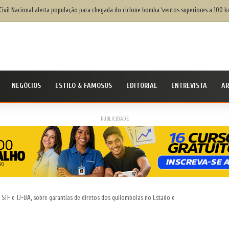
GOV.BR do SAC Rodoviária, em Salvador, ajuda baianos com dificuldades de acesso a serviç
NEGÓCIOS
ESTILO & FAMOSOS
EDITORIAL
ENTREVISTA
AR
PUBLICIDADE
TF e TJ-BA, sobre garantias de diretos dos quilombolas no Estado e