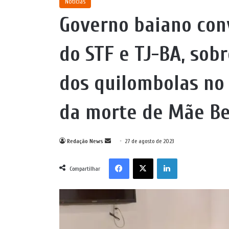
Notícias
Governo baiano con
do STF e TJ-BA, sob
dos quilombolas no 
da morte de Mãe B
Mande
Redação News
27 de agosto de 2023
um
Facebook
X
Linkedin
e-
Compartilhar
mail