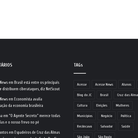
TÁRIOS
TAGs
 News
em
Brasil está entre os principais
Acesse
Acesse News
Alunos
e distribuem ciberataques, diz NetScout
Blog do JC
Brasil
Cruz das Alma
 News
em
Economista avalia
ração da economia brasileira
Cultura
Eleições
Mulheres
na
em
“O Agente Secreto” merece todas
Municípios
Negócio
Política
ias e o nosso frevo no pé
Recôncavo
Salvador
Saúde
antos
em
Espadeiros de Cruz das Almas
São João
São Paulo