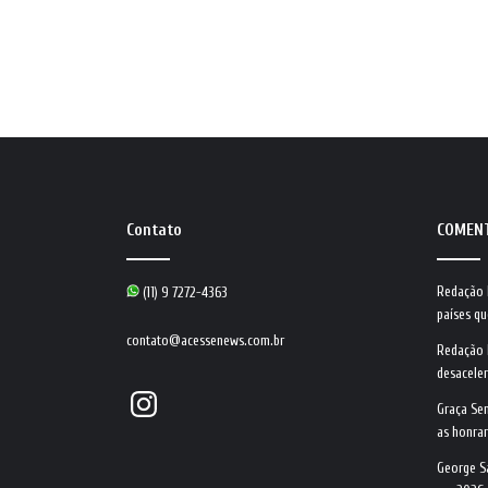
Contato
COMEN
Redação
(11) 9 7272-4363
países qu
contato@acessenews.com.br
Redação
desacele
Instagram
Graça Se
as honrar
George S