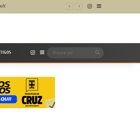
Instagram
Barra Lateral
os digitais
Instagram
TIGOS
Barra Lateral
Procurar
por