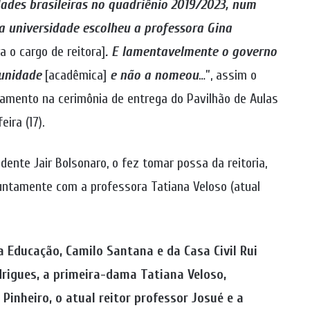
dades brasileiras no quadriênio 2019/2023, num
a universidade escolheu a professora Gina
a o cargo de reitora]
. E lamentavelmente o governo
munidade
[acadêmica]
e não a nomeou
…”, assim o
nciamento na cerimônia de entrega do Pavilhão de Aulas
ira (17).
idente Jair Bolsonaro, o fez tomar possa da reitoria,
juntamente com a professora Tatiana Veloso (atual
a Educação, Camilo Santana e da Casa Civil Rui
rigues, a primeira-dama Tatiana Veloso,
Pinheiro, o atual reitor professor Josué e a