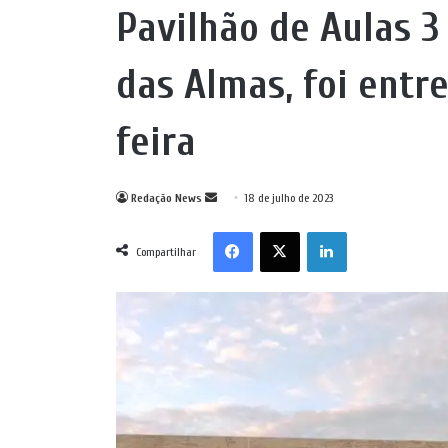
Pavilhão de Aulas 
das Almas, foi entr
feira
Mande
Redação News
18 de julho de 2023
um
Facebook
X
Linkedin
e-
Compartilhar
mail