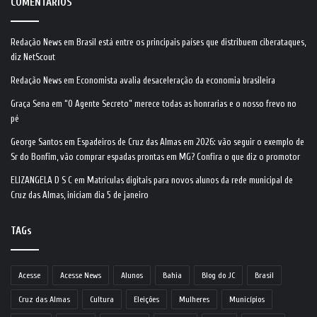
COMENTÁRIOS
Redação News
em
Brasil está entre os principais países que distribuem ciberataques,
diz NetScout
Redação News
em
Economista avalia desaceleração da economia brasileira
Graça Sena
em
“O Agente Secreto” merece todas as honrarias e o nosso frevo no
pé
George Santos
em
Espadeiros de Cruz das Almas em 2026: vão seguir o exemplo de
Sr do Bonfim, vão comprar espadas prontas em MG? Confira o que diz o promotor
ELIZANGELA D S C
em
Matrículas digitais para novos alunos da rede municipal de
Cruz das Almas, iniciam dia 5 de janeiro
TAGs
Acesse
Acesse News
Alunos
Bahia
Blog do JC
Brasil
Cruz das Almas
Cultura
Eleições
Mulheres
Municípios