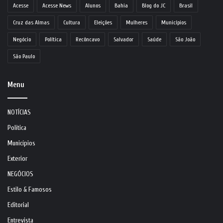
Acesse
Acesse News
Alunos
Bahia
Blog do JC
Brasil
Cruz das Almas
Cultura
Eleições
Mulheres
Municípios
Negócio
Política
Recôncavo
Salvador
Saúde
São João
São Paulo
Menu
NOTÍCIAS
Política
Municípios
Exterior
NEGÓCIOS
Estilo & Famosos
Editorial
Entrevista