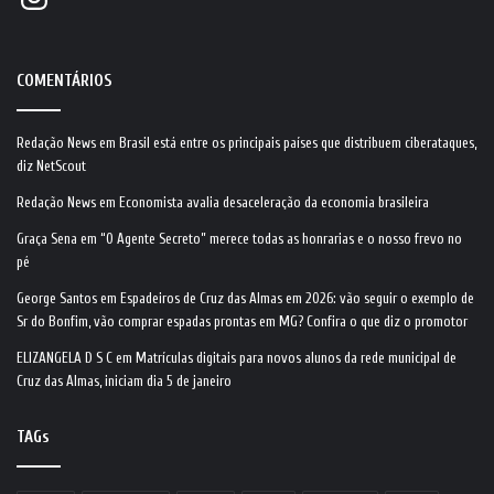
COMENTÁRIOS
Redação News
em
Brasil está entre os principais países que distribuem ciberataques,
diz NetScout
Redação News
em
Economista avalia desaceleração da economia brasileira
Graça Sena
em
“O Agente Secreto” merece todas as honrarias e o nosso frevo no
pé
George Santos
em
Espadeiros de Cruz das Almas em 2026: vão seguir o exemplo de
Sr do Bonfim, vão comprar espadas prontas em MG? Confira o que diz o promotor
ELIZANGELA D S C
em
Matrículas digitais para novos alunos da rede municipal de
Cruz das Almas, iniciam dia 5 de janeiro
TAGs