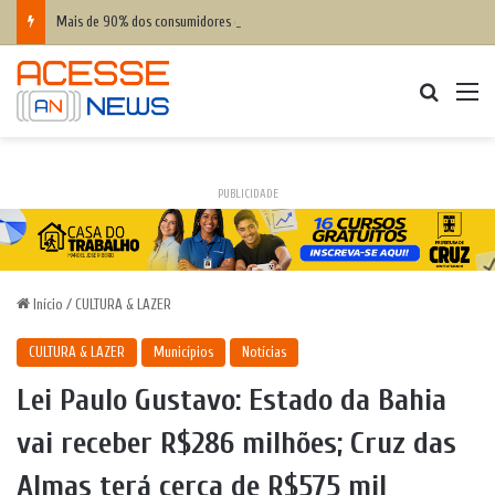
Mais de 90% dos consumidores de delivery são das classes B e C, diz Serasa
Procurar
M
PUBLICIDADE
Início
/
CULTURA & LAZER
CULTURA & LAZER
Municípios
Notícias
Lei Paulo Gustavo: Estado da Bahia
vai receber R$286 milhões; Cruz das
Almas terá cerca de R$575 mil