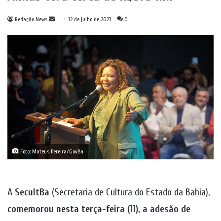
Mande
Redação News
12 de julho de 2023
0
um
e-
mail
Foto: Mateus Pereira/GovBa
A
SecultBa
(Secretaria de Cultura do Estado da Bahia),
comemorou nesta terça-feira (11), a adesão de