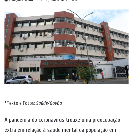
Redação News
12 de julho de 2023
0
um
e-
mail
*Texto e Fotos:
Saúde/GovBa
A pandemia do coronavírus trouxe uma preocupação
extra em relação à saúde mental da população em