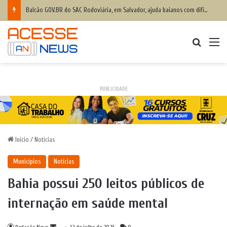
Balcão GOV.BR do SAC Rodoviária, em Salvador, ajuda baianos com dificuldades de acesso a serviços digitais
Procurar
M
PUBLICIDADE
Início
/
Notícias
Municípios
Notícias
Bahia possui 250 leitos públicos de
internação em saúde mental
Mande