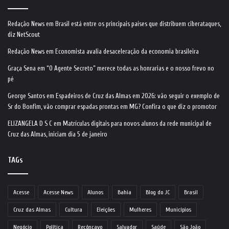
Redação News
em
Brasil está entre os principais países que distribuem ciberataques,
diz NetScout
Redação News
em
Economista avalia desaceleração da economia brasileira
Graça Sena
em
“O Agente Secreto” merece todas as honrarias e o nosso frevo no
pé
George Santos
em
Espadeiros de Cruz das Almas em 2026: vão seguir o exemplo de
Sr do Bonfim, vão comprar espadas prontas em MG? Confira o que diz o promotor
ELIZANGELA D S C
em
Matrículas digitais para novos alunos da rede municipal de
Cruz das Almas, iniciam dia 5 de janeiro
TAGs
Acesse
Acesse News
Alunos
Bahia
Blog do JC
Brasil
Cruz das Almas
Cultura
Eleições
Mulheres
Municípios
Negócio
Política
Recôncavo
Salvador
Saúde
São João