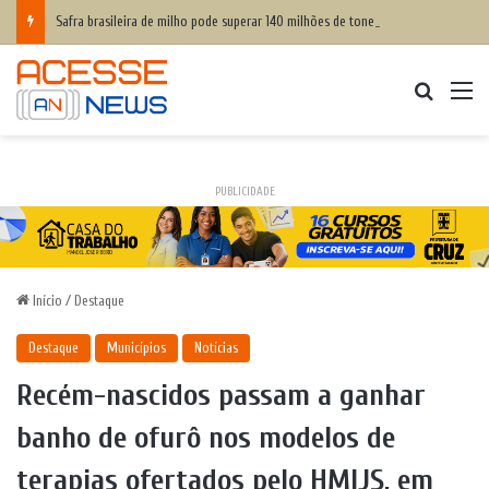
Safra brasileira de milho pode superar 140 milhões de toneladas
Procurar
M
PUBLICIDADE
Início
/
Destaque
Destaque
Municípios
Notícias
Recém-nascidos passam a ganhar
banho de ofurô nos modelos de
terapias ofertados pelo HMIJS, em