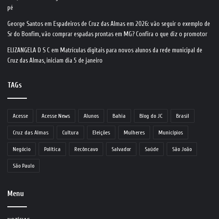
pé
George Santos
em
Espadeiros de Cruz das Almas em 2026: vão seguir o exemplo de
Sr do Bonfim, vão comprar espadas prontas em MG? Confira o que diz o promotor
ELIZANGELA D S C
em
Matrículas digitais para novos alunos da rede municipal de
Cruz das Almas, iniciam dia 5 de janeiro
TAGs
Acesse
Acesse News
Alunos
Bahia
Blog do JC
Brasil
Cruz das Almas
Cultura
Eleições
Mulheres
Municípios
Negócio
Política
Recôncavo
Salvador
Saúde
São João
São Paulo
Menu