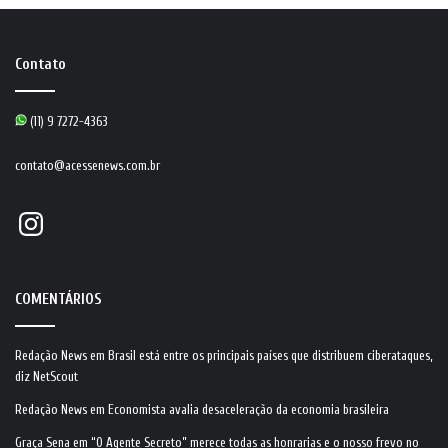
Contato
(11) 9 7272-4363
contato@acessenews.com.br
Instagram
COMENTÁRIOS
Redação News
em
Brasil está entre os principais países que distribuem ciberataques,
diz NetScout
Redação News
em
Economista avalia desaceleração da economia brasileira
Graça Sena
em
“O Agente Secreto” merece todas as honrarias e o nosso frevo no