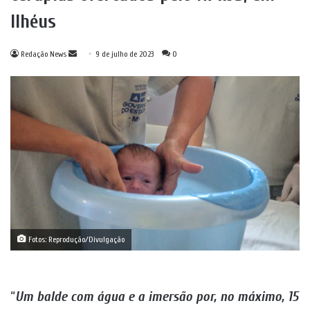
Ilhéus
Mande
Redação News
9 de julho de 2023
0
um
e-
mail
Fotos: Reprodução/Divulgação
“
Um balde com água e a imersão por, no máximo, 15