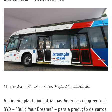
Redação News
4 de julho de 2023
0
um
e-
mail
*Texto:
Ascom/GovBa
– Fotos:
Feijão Almeida/GovBa
A primeira planta industrial nas Américas da greentech
BYD – “Build Your Dreams” – para a produção de carros