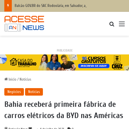
Balcão GOV.BR do SAC Rodoviária, em Salvador, ajuda baianos com dificuldades de acesso a serviços digitais
Procurar
M
PUBLICIDADE
Início
/
Notícias
Negócios
Notícias
Bahia receberá primeira fábrica de
carros elétricos da BYD nas Américas
Mande