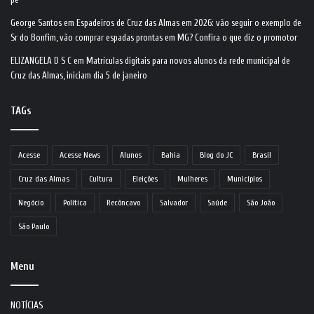
George Santos
em
Espadeiros de Cruz das Almas em 2026: vão seguir o exemplo de
Sr do Bonfim, vão comprar espadas prontas em MG? Confira o que diz o promotor
ELIZANGELA D S C
em
Matrículas digitais para novos alunos da rede municipal de
Cruz das Almas, iniciam dia 5 de janeiro
TAGs
Acesse
Acesse News
Alunos
Bahia
Blog do JC
Brasil
Cruz das Almas
Cultura
Eleições
Mulheres
Municípios
Negócio
Política
Recôncavo
Salvador
Saúde
São João
São Paulo
Menu
NOTÍCIAS