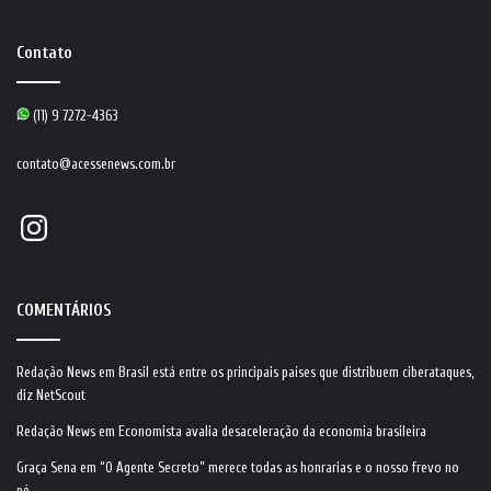
Contato
(11) 9 7272-4363
contato@acessenews.com.br
Instagram
COMENTÁRIOS
Redação News
em
Brasil está entre os principais países que distribuem ciberataques,
diz NetScout
Redação News
em
Economista avalia desaceleração da economia brasileira
Graça Sena
em
“O Agente Secreto” merece todas as honrarias e o nosso frevo no
pé