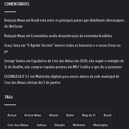
COMENTÁRIOS
Redação News
em
Brasil está entre os principais países que distribuem ciberataques,
diz NetScout
Redação News
em
Economista avalia desaceleração da economia brasileira
Graça Sena
em
“O Agente Secreto” merece todas as honrarias e o nosso frevo no
pé
George Santos
em
Espadeiros de Cruz das Almas em 2026: vão seguir o exemplo de
Sr do Bonfim, vão comprar espadas prontas em MG? Confira o que diz o promotor
ELIZANGELA D S C
em
Matrículas digitais para novos alunos da rede municipal de
Cruz das Almas, iniciam dia 5 de janeiro
TAGs
Acesse
Acesse News
Alunos
Bahia
Blog do JC
Brasil
Cruz das Almas
Cultura
Eleições
Mulheres
Municípios