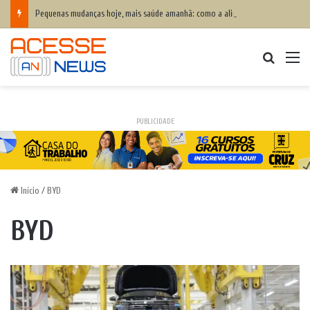
Pequenas mudanças hoje, mais saúde amanhã: como a alimentação ajuda a prevenir o colesterol alto e proteger o coração
Procurar
M
PUBLICIDADE
Início
/
BYD
BYD