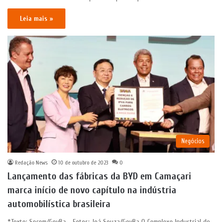
Leia mais »
Negócios
Redação News
10 de outubro de 2023
0
Lançamento das fábricas da BYD em Camaçari
marca início de novo capítulo na indústria
automobilística brasileira
*Texto: Secom/GovBa – Fotos: Joá Souza/GovBa O Complexo Industrial de