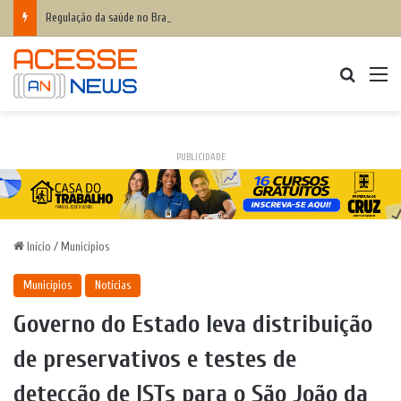
Regulação da saúde no Brasil é falha para 82% do setor
Procurar
M
PUBLICIDADE
Início
/
Municípios
Municípios
Notícias
Governo do Estado leva distribuição
de preservativos e testes de
detecção de ISTs para o São João da