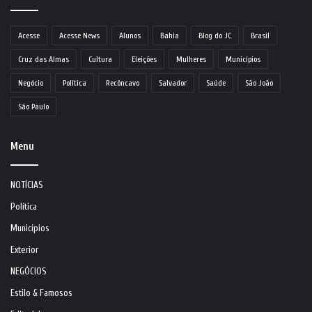
Acesse
Acesse News
Alunos
Bahia
Blog do JC
Brasil
Cruz das Almas
Cultura
Eleições
Mulheres
Municípios
Negócio
Política
Recôncavo
Salvador
Saúde
São João
São Paulo
Menu
NOTÍCIAS
Política
Municípios
Exterior
NEGÓCIOS
Estilo & Famosos