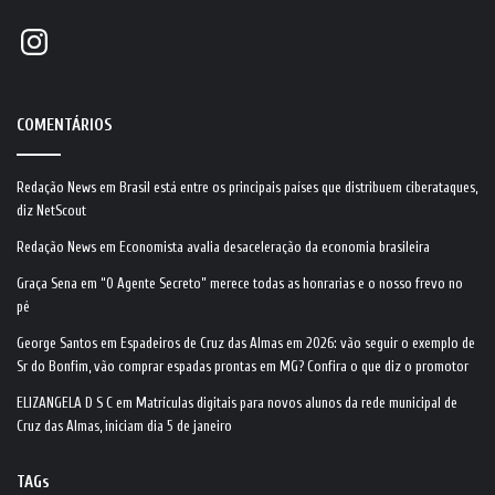
Instagram
COMENTÁRIOS
Redação News
em
Brasil está entre os principais países que distribuem ciberataques,
diz NetScout
Redação News
em
Economista avalia desaceleração da economia brasileira
Graça Sena
em
“O Agente Secreto” merece todas as honrarias e o nosso frevo no
pé
George Santos
em
Espadeiros de Cruz das Almas em 2026: vão seguir o exemplo de
Sr do Bonfim, vão comprar espadas prontas em MG? Confira o que diz o promotor
ELIZANGELA D S C
em
Matrículas digitais para novos alunos da rede municipal de
Cruz das Almas, iniciam dia 5 de janeiro
TAGs