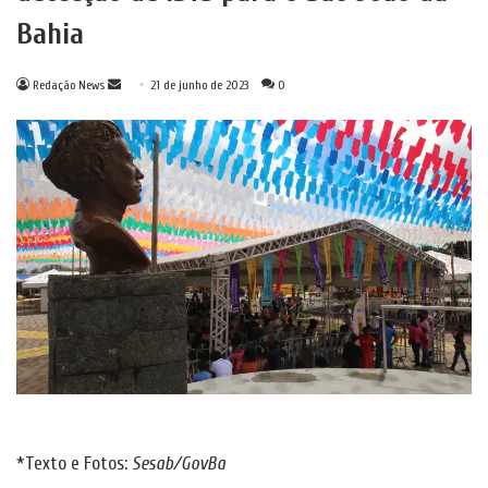
Bahia
Mande
Redação News
21 de junho de 2023
0
um
e-
mail
*Texto e Fotos:
Sesab/GovBa