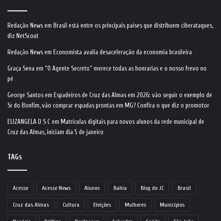
Redação News
em
Brasil está entre os principais países que distribuem ciberataques,
diz NetScout
Redação News
em
Economista avalia desaceleração da economia brasileira
Graça Sena
em
“O Agente Secreto” merece todas as honrarias e o nosso frevo no
pé
George Santos
em
Espadeiros de Cruz das Almas em 2026: vão seguir o exemplo de
Sr do Bonfim, vão comprar espadas prontas em MG? Confira o que diz o promotor
ELIZANGELA D S C
em
Matrículas digitais para novos alunos da rede municipal de
Cruz das Almas, iniciam dia 5 de janeiro
TAGs
Acesse
Acesse News
Alunos
Bahia
Blog do JC
Brasil
Cruz das Almas
Cultura
Eleições
Mulheres
Municípios