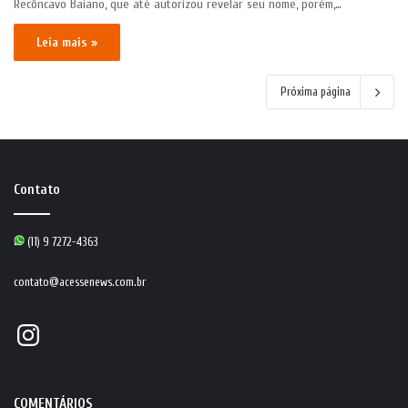
Recôncavo Baiano, que até autorizou revelar seu nome, porém,…
Leia mais »
Próxima página
Contato
(11) 9 7272-4363
contato@acessenews.com.br
Instagram
COMENTÁRIOS