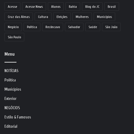
Acesse
Acesse News
Alunos
Bahia
Blog do JC
Brasil
Cruz das Almas
Cultura
Eleições
Mulheres
Municípios
Negócio
Política
Recôncavo
Salvador
Saúde
São João
São Paulo
Menu
NOTÍCIAS
Política
Municípios
Exterior
NEGÓCIOS
Estilo & Famosos
Editorial