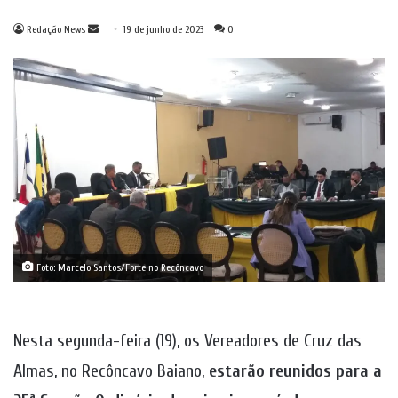
Mande
Redação News
19 de junho de 2023
0
um
e-
mail
Foto: Marcelo Santos/Forte no Recôncavo
Nesta segunda-feira (19), os Vereadores de Cruz das
Almas, no Recôncavo Baiano,
estarão reunidos para
a