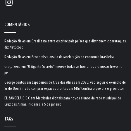
COMENTÁRIOS
Redação News
em
Brasil está entre os principais países que distribuem ciberataques,
diz NetScout
Redação News
em
Economista avalia desaceleração da economia brasileira
Graça Sena
em
“O Agente Secreto” merece todas as honrarias e o nosso frevo no
pé
George Santos
em
Espadeiros de Cruz das Almas em 2026: vão seguir o exemplo de
Sr do Bonfim, vão comprar espadas prontas em MG? Confira o que diz o promotor
ELIZANGELA D S C
em
Matrículas digitais para novos alunos da rede municipal de
Cruz das Almas, iniciam dia 5 de janeiro
TAGs