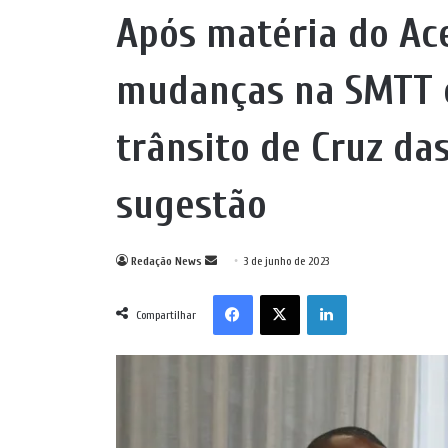
Após matéria do Ac
mudanças na SMTT e
trânsito de Cruz da
sugestão
Mande
Redação News
3 de junho de 2023
um
Facebook
X
Linkedin
e-
Compartilhar
mail