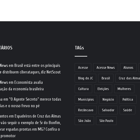
TÁRIOS
TAGs
 News
em
Brasil está entre os principais
Acesse
Acesse News
Alunos
e distribuem ciberataques, diz NetScout
Blog do JC
Brasil
Cruz das Alma
 News
em
Economista avalia
ração da economia brasileira
Cultura
Eleições
Mulheres
na
em
“O Agente Secreto” merece todas
Municípios
Negócio
Política
ias e o nosso frevo no pé
Recôncavo
Salvador
Saúde
antos
em
Espadeiros de Cruz das Almas
São João
São Paulo
 vão seguir o exemplo de Sr do Bonfim,
rar espadas prontas em MG? Confira o
o promotor