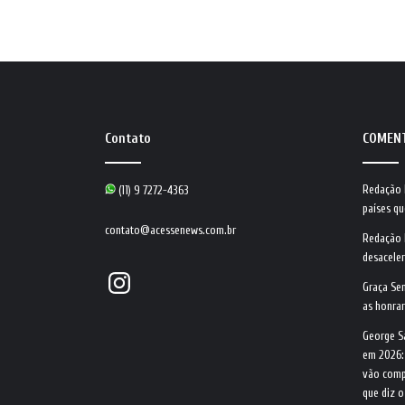
Contato
COMEN
Redação
(11) 9 7272-4363
países qu
contato@acessenews.com.br
Redação
desacele
Instagram
Graça Se
as honrar
George S
em 2026:
vão comp
que diz 