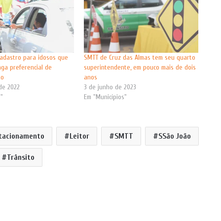
cadastro para idosos que
SMTT de Cruz das Almas tem seu quarto
aga preferencial de
superintendente, em pouco mais de dois
to
anos
de 2022
3 de junho de 2023
s"
Em "Municípios"
tacionamento
Leitor
SMTT
SSão João
Trânsito