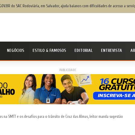
a escala 6×1 reduz horas, mas os riscos na justiça trabalhista ainda serão os mesmos
NEGÓCIOS
ESTILO & FAMOSOS
EDITORIAL
ENTREVISTA
AR
PUBLICIDADE
 na SMTT e os desafios para o trânsito de Cruz das Almas, leitor manda sugestão