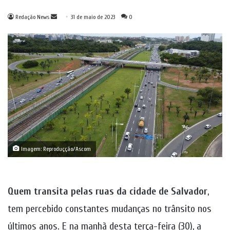
Mande
Redação News
31 de maio de 2023
0
um
e-
mail
Imagem: Reproduçção/Ascom
Quem transita pelas ruas da cidade de Salvador
,
tem percebido constantes mudanças no trânsito nos
últimos anos. E na manhã desta terça-feira (30), a