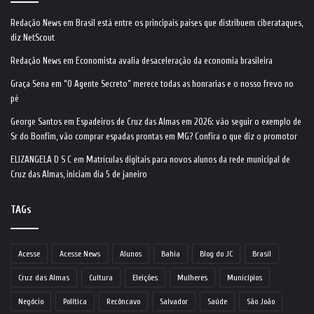
Redação News
em
Brasil está entre os principais países que distribuem ciberataques,
diz NetScout
Redação News
em
Economista avalia desaceleração da economia brasileira
Graça Sena
em
“O Agente Secreto” merece todas as honrarias e o nosso frevo no
pé
George Santos
em
Espadeiros de Cruz das Almas em 2026: vão seguir o exemplo de
Sr do Bonfim, vão comprar espadas prontas em MG? Confira o que diz o promotor
ELIZANGELA D S C
em
Matrículas digitais para novos alunos da rede municipal de
Cruz das Almas, iniciam dia 5 de janeiro
TAGs
Acesse
Acesse News
Alunos
Bahia
Blog do JC
Brasil
Cruz das Almas
Cultura
Eleições
Mulheres
Municípios
Negócio
Política
Recôncavo
Salvador
Saúde
São João