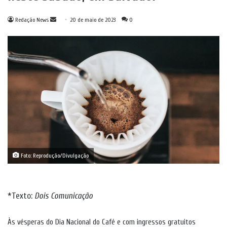
Mande
Redação News
20 de maio de 2023
0
um
e-
mail
Foto: Reprodução/Divulgação
*Texto:
Dois Comunicação
Às vésperas do Dia Nacional do Café e com ingressos gratuitos