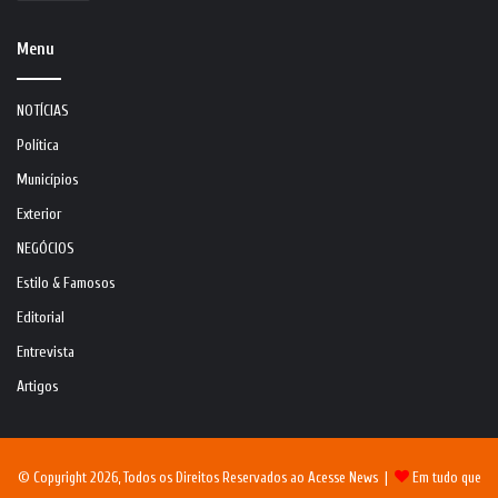
Menu
NOTÍCIAS
Política
Municípios
Exterior
NEGÓCIOS
Estilo & Famosos
Editorial
Entrevista
Artigos
© Copyright 2026, Todos os Direitos Reservados ao Acesse News |
Em tudo que