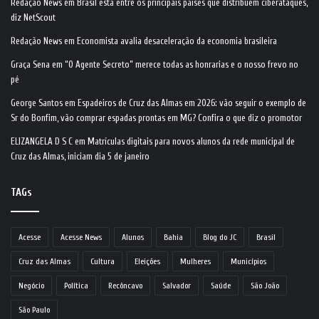
Redação News
em
Brasil está entre os principais países que distribuem ciberataques,
diz NetScout
Redação News
em
Economista avalia desaceleração da economia brasileira
Graça Sena
em
“O Agente Secreto” merece todas as honrarias e o nosso frevo no
pé
George Santos
em
Espadeiros de Cruz das Almas em 2026: vão seguir o exemplo de
Sr do Bonfim, vão comprar espadas prontas em MG? Confira o que diz o promotor
ELIZANGELA D S C
em
Matrículas digitais para novos alunos da rede municipal de
Cruz das Almas, iniciam dia 5 de janeiro
TAGs
Acesse
Acesse News
Alunos
Bahia
Blog do JC
Brasil
Cruz das Almas
Cultura
Eleições
Mulheres
Municípios
Negócio
Política
Recôncavo
Salvador
Saúde
São João
São Paulo