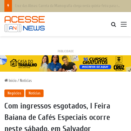
SUS oferta 100 mil teleatendimentos mensais em saúde mental para apostadores
Procurar
M
PUBLICIDADE
Início
/
Notícias
Negócios
Notícias
Com ingressos esgotados, I Feira
Baiana de Cafés Especiais ocorre
neste sábado, em Salvador