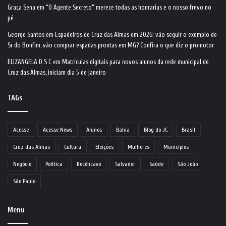
Graça Sena
em
“O Agente Secreto” merece todas as honrarias e o nosso frevo no
pé
George Santos
em
Espadeiros de Cruz das Almas em 2026: vão seguir o exemplo de
Sr do Bonfim, vão comprar espadas prontas em MG? Confira o que diz o promotor
ELIZANGELA D S C
em
Matrículas digitais para novos alunos da rede municipal de
Cruz das Almas, iniciam dia 5 de janeiro
TAGs
Acesse
Acesse News
Alunos
Bahia
Blog do JC
Brasil
Cruz das Almas
Cultura
Eleições
Mulheres
Municípios
Negócio
Política
Recôncavo
Salvador
Saúde
São João
São Paulo
Menu