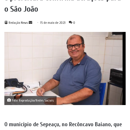
o São João
Mande
Redação News
15 de maio de 2023
0
um
e-
mail
Foto: Reprodução/Redes Sociais
O município de Sepeaçu, no Recôncavo Baiano, que