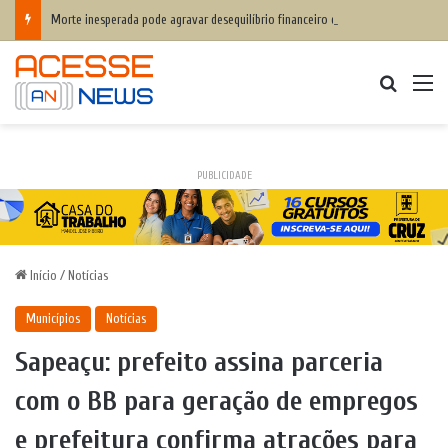
Morte inesperada pode agravar desequilíbrio financeiro das famílias
Procurar
M
PUBLICIDADE
Início
/
Notícias
Municípios
Notícias
Sapeaçu: prefeito assina parceria
com o BB para geração de empregos
e prefeitura confirma atrações para