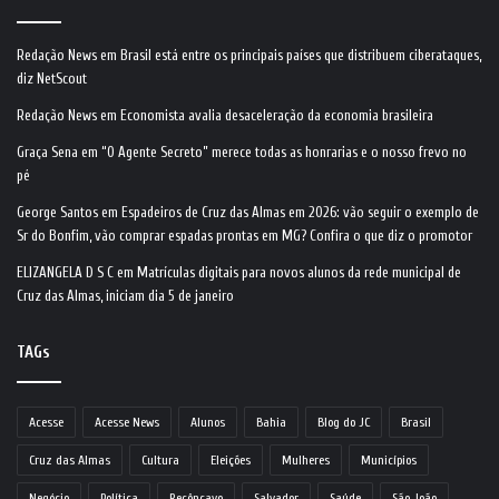
Redação News
em
Brasil está entre os principais países que distribuem ciberataques,
diz NetScout
Redação News
em
Economista avalia desaceleração da economia brasileira
Graça Sena
em
“O Agente Secreto” merece todas as honrarias e o nosso frevo no
pé
George Santos
em
Espadeiros de Cruz das Almas em 2026: vão seguir o exemplo de
Sr do Bonfim, vão comprar espadas prontas em MG? Confira o que diz o promotor
ELIZANGELA D S C
em
Matrículas digitais para novos alunos da rede municipal de
Cruz das Almas, iniciam dia 5 de janeiro
TAGs
Acesse
Acesse News
Alunos
Bahia
Blog do JC
Brasil
Cruz das Almas
Cultura
Eleições
Mulheres
Municípios
Negócio
Política
Recôncavo
Salvador
Saúde
São João