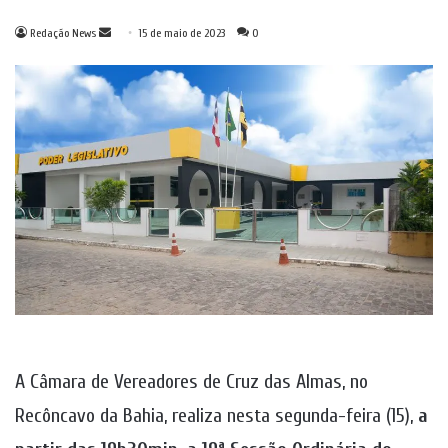
Mande
Redação News
15 de maio de 2023
0
um
e-
mail
A Câmara de Vereadores de Cruz das Almas, no
Recôncavo da Bahia, realiza nesta segunda-feira (15),
a