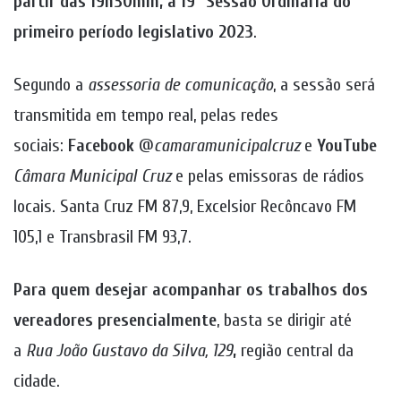
partir das 19h30min, a 19ª Sessão Ordinária do
primeiro período legislativo 2023
.
Segundo a
assessoria de comunicação
, a sessão será
transmitida em tempo real, pelas redes
sociais:
Facebook
@
camaramunicipalcruz
e
YouTube
Câmara Municipal Cruz
e pelas emissoras de rádios
locais. Santa Cruz FM 87,9, Excelsior Recôncavo FM
105,1 e Transbrasil FM 93,7.
Para quem desejar acompanhar os trabalhos dos
vereadores presencialmente
, basta se dirigir até
a
Rua João Gustavo da Silva, 129
,
região central da
cidade.