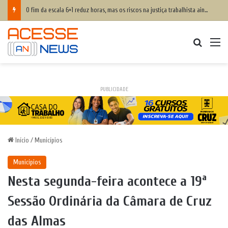
O fim da escala 6×1 reduz horas, mas os riscos na justiça trabalhista ainda serão os mesmos
Procurar
M
PUBLICIDADE
Início
/
Municípios
Municípios
Nesta segunda-feira acontece a 19ª
Sessão Ordinária da Câmara de Cruz
das Almas