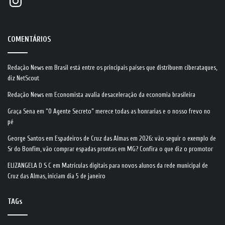
COMENTÁRIOS
Redação News
em
Brasil está entre os principais países que distribuem ciberataques,
diz NetScout
Redação News
em
Economista avalia desaceleração da economia brasileira
Graça Sena
em
“O Agente Secreto” merece todas as honrarias e o nosso frevo no
pé
George Santos
em
Espadeiros de Cruz das Almas em 2026: vão seguir o exemplo de
Sr do Bonfim, vão comprar espadas prontas em MG? Confira o que diz o promotor
ELIZANGELA D S C
em
Matrículas digitais para novos alunos da rede municipal de
Cruz das Almas, iniciam dia 5 de janeiro
TAGs