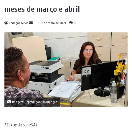
meses de março e abril
Mande
Redação News
8 de maio de 2023
0
um
e-
mail
Imagem: Reprodução/Divulgação
*Texto:
Ascom/SAJ