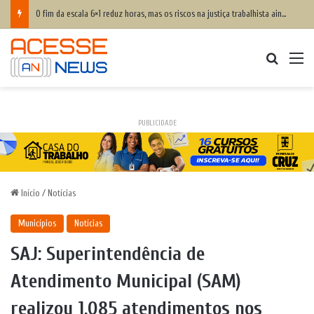
O fim da escala 6×1 reduz horas, mas os riscos na justiça trabalhista ainda serão os mesmos
Procurar
M
PUBLICIDADE
Início
/
Notícias
Municípios
Notícias
SAJ: Superintendência de
Atendimento Municipal (SAM)
realizou 1.085 atendimentos nos