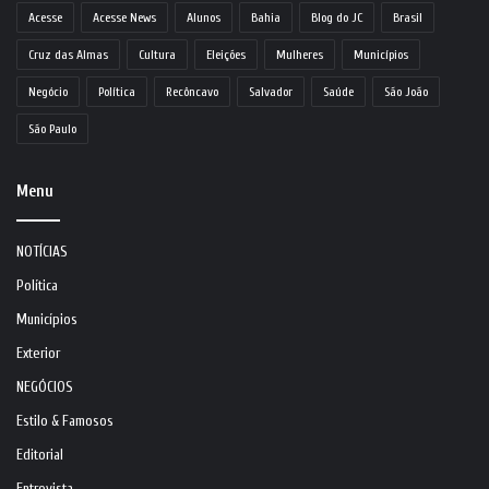
Acesse
Acesse News
Alunos
Bahia
Blog do JC
Brasil
Cruz das Almas
Cultura
Eleições
Mulheres
Municípios
Negócio
Política
Recôncavo
Salvador
Saúde
São João
São Paulo
Menu
NOTÍCIAS
Política
Municípios
Exterior
NEGÓCIOS
Estilo & Famosos
Editorial
Entrevista