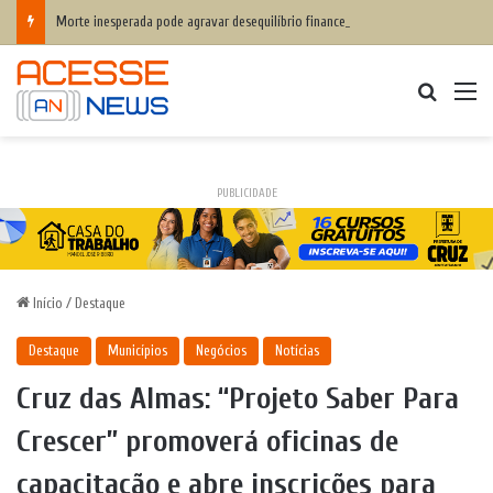
Morte inesperada pode agravar desequilíbrio financeiro das famílias
Procurar
M
PUBLICIDADE
Início
/
Destaque
Destaque
Municípios
Negócios
Notícias
Cruz das Almas: “Projeto Saber Para
Crescer” promoverá oficinas de
capacitação e abre inscrições para