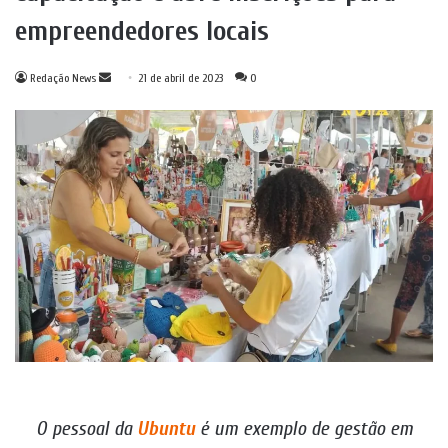
empreendedores locais
Mande
Redação News
21 de abril de 2023
0
um
e-
mail
O pessoal da
Ubuntu
é um exemplo de gestão em