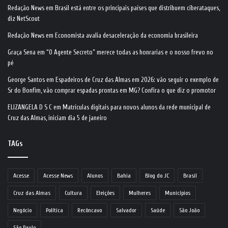
Redação News
em
Brasil está entre os principais países que distribuem ciberataques,
diz NetScout
Redação News
em
Economista avalia desaceleração da economia brasileira
Graça Sena
em
“O Agente Secreto” merece todas as honrarias e o nosso frevo no
pé
George Santos
em
Espadeiros de Cruz das Almas em 2026: vão seguir o exemplo de
Sr do Bonfim, vão comprar espadas prontas em MG? Confira o que diz o promotor
ELIZANGELA D S C
em
Matrículas digitais para novos alunos da rede municipal de
Cruz das Almas, iniciam dia 5 de janeiro
TAGs
Acesse
Acesse News
Alunos
Bahia
Blog do JC
Brasil
Cruz das Almas
Cultura
Eleições
Mulheres
Municípios
Negócio
Política
Recôncavo
Salvador
Saúde
São João
São Paulo