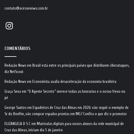
contato@acessenews.com.br
Instagram
COMENTÁRIOS
Redação News
em
Brasil está entre os principais países que distribuem ciberataques,
diz NetScout
Redação News
em
Economista avalia desaceleração da economia brasileira
Graça Sena
em
“O Agente Secreto” merece todas as honrarias e o nosso frevo no
pé
George Santos
em
Espadeiros de Cruz das Almas em 2026: vão seguir o exemplo de
Sr do Bonfim, vão comprar espadas prontas em MG? Confira o que diz o promotor
ELIZANGELA D S C
em
Matrículas digitais para novos alunos da rede municipal de
Cruz das Almas, iniciam dia 5 de janeiro