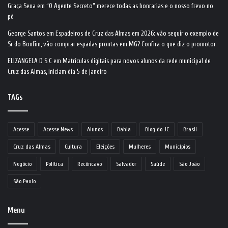
Graça Sena
em
“O Agente Secreto” merece todas as honrarias e o nosso frevo no
pé
George Santos
em
Espadeiros de Cruz das Almas em 2026: vão seguir o exemplo de
Sr do Bonfim, vão comprar espadas prontas em MG? Confira o que diz o promotor
ELIZANGELA D S C
em
Matrículas digitais para novos alunos da rede municipal de
Cruz das Almas, iniciam dia 5 de janeiro
TAGs
Acesse
Acesse News
Alunos
Bahia
Blog do JC
Brasil
Cruz das Almas
Cultura
Eleições
Mulheres
Municípios
Negócio
Política
Recôncavo
Salvador
Saúde
São João
São Paulo
Menu