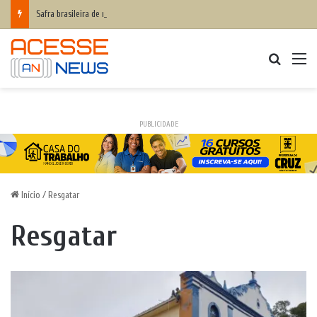
Safra brasileira de milho pode superar 140 milhões de toneladas
Procurar
M
PUBLICIDADE
Início
/
Resgatar
Resgatar