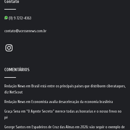
Contato
(11) 9 7272-4363
contato@acessenews.com.br
Instagram
COMENTÁRIOS
Redação News
em
Brasil está entre os principais países que distribuem ciberataques,
diz NetScout
Redação News
em
Economista avalia desaceleração da economia brasileira
Graça Sena
em
“O Agente Secreto” merece todas as honrarias e o nosso frevo no
pé
George Santos
em
Espadeiros de Cruz das Almas em 2026: vão seguir o exemplo de