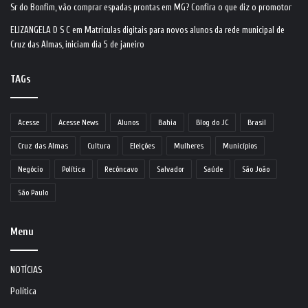
Sr do Bonfim, vão comprar espadas prontas em MG? Confira o que diz o promotor
ELIZANGELA D S C
em
Matrículas digitais para novos alunos da rede municipal de
Cruz das Almas, iniciam dia 5 de janeiro
TAGs
Acesse
Acesse News
Alunos
Bahia
Blog do JC
Brasil
Cruz das Almas
Cultura
Eleições
Mulheres
Municípios
Negócio
Política
Recôncavo
Salvador
Saúde
São João
São Paulo
Menu
NOTÍCIAS
Política