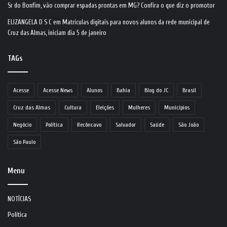
Sr do Bonfim, vão comprar espadas prontas em MG? Confira o que diz o promotor
ELIZANGELA D S C
em
Matrículas digitais para novos alunos da rede municipal de
Cruz das Almas, iniciam dia 5 de janeiro
TAGs
Acesse
Acesse News
Alunos
Bahia
Blog do JC
Brasil
Cruz das Almas
Cultura
Eleições
Mulheres
Municípios
Negócio
Política
Recôncavo
Salvador
Saúde
São João
São Paulo
Menu
NOTÍCIAS
Política