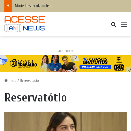
Morte inesperada pode agravar desequilíbrio financeiro das famílias
Procurar
M
PUBLICIDADE
Início
/
Reservatótio
Reservatótio