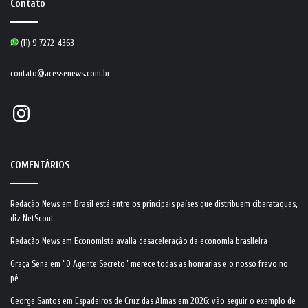
Contato
(11) 9 7272-4363
contato@acessenews.com.br
Instagram
COMENTÁRIOS
Redação News
em
Brasil está entre os principais países que distribuem ciberataques,
diz NetScout
Redação News
em
Economista avalia desaceleração da economia brasileira
Graça Sena
em
“O Agente Secreto” merece todas as honrarias e o nosso frevo no
pé
George Santos
em
Espadeiros de Cruz das Almas em 2026: vão seguir o exemplo de