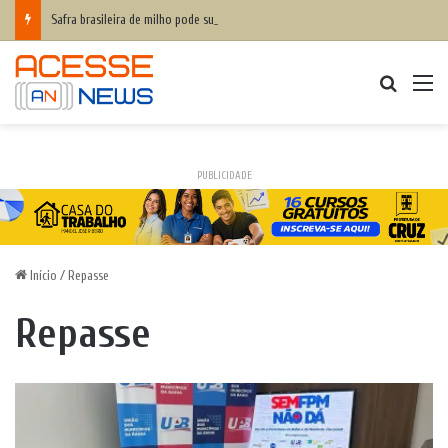
Safra brasileira de milho pode superar 140 milhões de toneladas
Procurar
M
PUBLICIDADE
Início
/
Repasse
Repasse