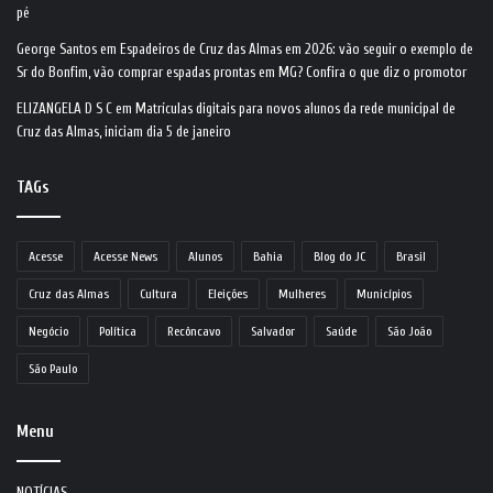
pé
George Santos
em
Espadeiros de Cruz das Almas em 2026: vão seguir o exemplo de
Sr do Bonfim, vão comprar espadas prontas em MG? Confira o que diz o promotor
ELIZANGELA D S C
em
Matrículas digitais para novos alunos da rede municipal de
Cruz das Almas, iniciam dia 5 de janeiro
TAGs
Acesse
Acesse News
Alunos
Bahia
Blog do JC
Brasil
Cruz das Almas
Cultura
Eleições
Mulheres
Municípios
Negócio
Política
Recôncavo
Salvador
Saúde
São João
São Paulo
Menu