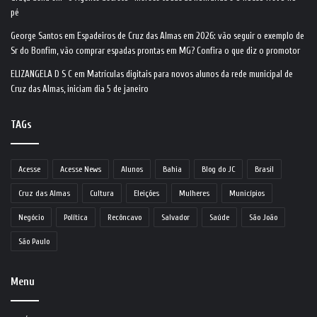
pé
George Santos
em
Espadeiros de Cruz das Almas em 2026: vão seguir o exemplo de
Sr do Bonfim, vão comprar espadas prontas em MG? Confira o que diz o promotor
ELIZANGELA D S C
em
Matrículas digitais para novos alunos da rede municipal de
Cruz das Almas, iniciam dia 5 de janeiro
TAGs
Acesse
Acesse News
Alunos
Bahia
Blog do JC
Brasil
Cruz das Almas
Cultura
Eleições
Mulheres
Municípios
Negócio
Política
Recôncavo
Salvador
Saúde
São João
São Paulo
Menu