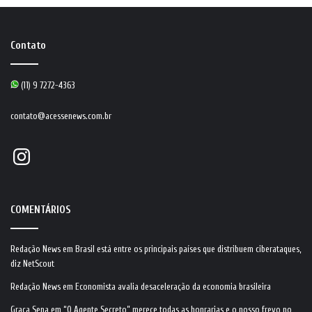
Contato
(11) 9 7272-4363
contato@acessenews.com.br
Instagram
COMENTÁRIOS
Redação News
em
Brasil está entre os principais países que distribuem ciberataques,
diz NetScout
Redação News
em
Economista avalia desaceleração da economia brasileira
Graça Sena
em
“O Agente Secreto” merece todas as honrarias e o nosso frevo no