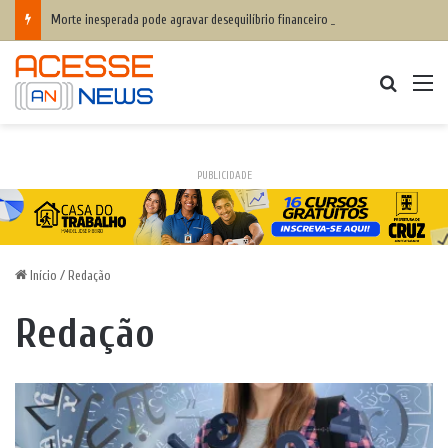
Morte inesperada pode agravar desequilíbrio financeiro das famílias
Procurar
M
PUBLICIDADE
Início
/
Redação
Redação