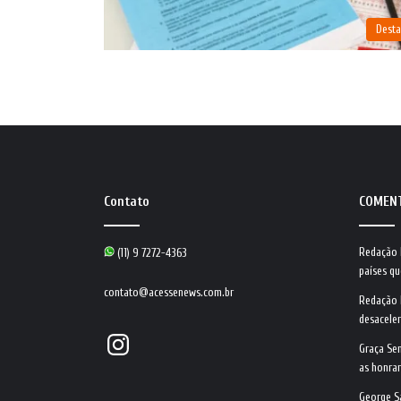
Dest
Contato
COMEN
Redação
(11) 9 7272-4363
países qu
contato@acessenews.com.br
Redação
desacele
Instagram
Graça Se
as honrar
George S