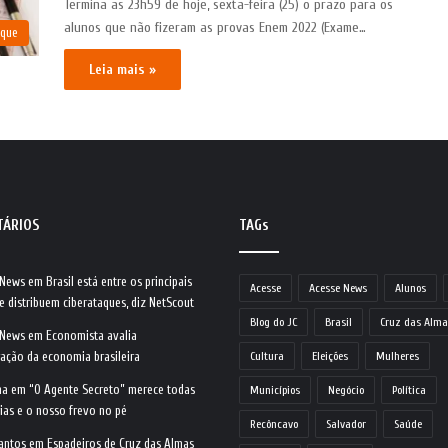
Termina as 23h59 de hoje, sexta-feira (25) o prazo para os
alunos que não fizeram as provas Enem 2022 (Exame…
aque
Leia mais »
TÁRIOS
TAGs
 News
em
Brasil está entre os principais
Acesse
Acesse News
Alunos
e distribuem ciberataques, diz NetScout
Blog do JC
Brasil
Cruz das Alma
 News
em
Economista avalia
ração da economia brasileira
Cultura
Eleições
Mulheres
na
em
“O Agente Secreto” merece todas
Municípios
Negócio
Política
ias e o nosso frevo no pé
Recôncavo
Salvador
Saúde
antos
em
Espadeiros de Cruz das Almas