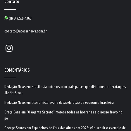
Contato
(11) 9 7272-4363
contato@acessenews.com.br
Instagram
COMENTÁRIOS
Redação News
em
Brasil está entre os principais países que distribuem ciberataques,
diz NetScout
Redação News
em
Economista avalia desaceleração da economia brasileira
Graça Sena
em
“O Agente Secreto” merece todas as honrarias e o nosso frevo no
pé
George Santos
em
Espadeiros de Cruz das Almas em 2026: vão seguir o exemplo de