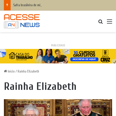
Safra brasileira de milho pode superar 140 milhões de toneladas
Procurar
M
PUBLICIDADE
Início
/
Rainha Elizabeth
Rainha Elizabeth