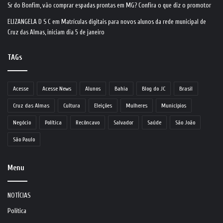
Sr do Bonfim, vão comprar espadas prontas em MG? Confira o que diz o promotor
ELIZANGELA D S C
em
Matrículas digitais para novos alunos da rede municipal de
Cruz das Almas, iniciam dia 5 de janeiro
TAGs
Acesse
Acesse News
Alunos
Bahia
Blog do JC
Brasil
Cruz das Almas
Cultura
Eleições
Mulheres
Municípios
Negócio
Política
Recôncavo
Salvador
Saúde
São João
São Paulo
Menu
NOTÍCIAS
Política