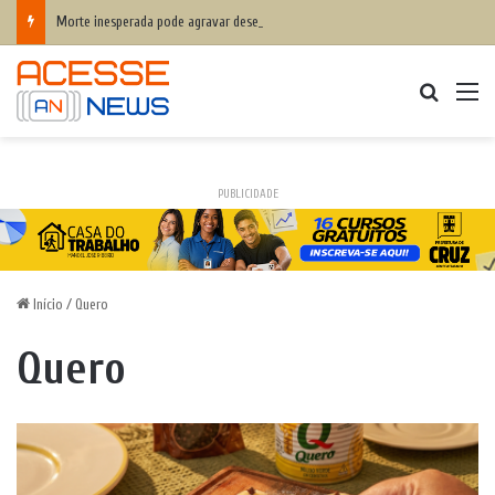
Morte inesperada pode agravar desequilíbrio financeiro das famílias
Procurar
M
PUBLICIDADE
Início
/
Quero
Quero