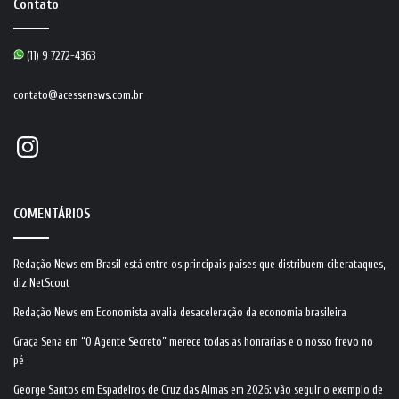
Contato
(11) 9 7272-4363
contato@acessenews.com.br
Instagram
COMENTÁRIOS
Redação News
em
Brasil está entre os principais países que distribuem ciberataques,
diz NetScout
Redação News
em
Economista avalia desaceleração da economia brasileira
Graça Sena
em
“O Agente Secreto” merece todas as honrarias e o nosso frevo no
pé
George Santos
em
Espadeiros de Cruz das Almas em 2026: vão seguir o exemplo de