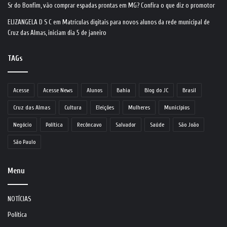
Sr do Bonfim, vão comprar espadas prontas em MG? Confira o que diz o promotor
ELIZANGELA D S C
em
Matrículas digitais para novos alunos da rede municipal de
Cruz das Almas, iniciam dia 5 de janeiro
TAGs
Acesse
Acesse News
Alunos
Bahia
Blog do JC
Brasil
Cruz das Almas
Cultura
Eleições
Mulheres
Municípios
Negócio
Política
Recôncavo
Salvador
Saúde
São João
São Paulo
Menu
NOTÍCIAS
Política