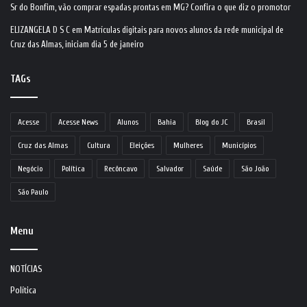
Sr do Bonfim, vão comprar espadas prontas em MG? Confira o que diz o promotor
ELIZANGELA D S C
em
Matrículas digitais para novos alunos da rede municipal de
Cruz das Almas, iniciam dia 5 de janeiro
TAGs
Acesse
Acesse News
Alunos
Bahia
Blog do JC
Brasil
Cruz das Almas
Cultura
Eleições
Mulheres
Municípios
Negócio
Política
Recôncavo
Salvador
Saúde
São João
São Paulo
Menu
NOTÍCIAS
Política