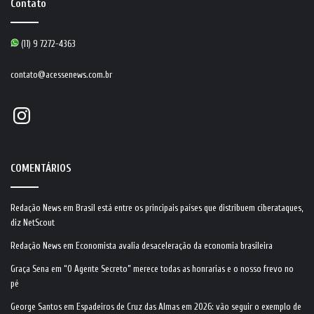
Contato
(11) 9 7272-4363
contato@acessenews.com.br
Instagram
COMENTÁRIOS
Redação News
em
Brasil está entre os principais países que distribuem ciberataques,
diz NetScout
Redação News
em
Economista avalia desaceleração da economia brasileira
Graça Sena
em
“O Agente Secreto” merece todas as honrarias e o nosso frevo no
pé
George Santos
em
Espadeiros de Cruz das Almas em 2026: vão seguir o exemplo de