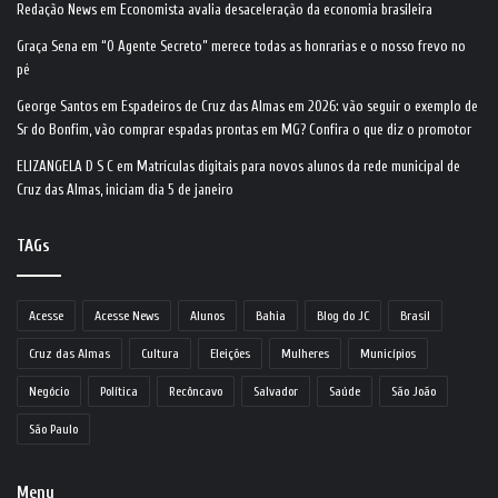
Redação News
em
Economista avalia desaceleração da economia brasileira
Graça Sena
em
“O Agente Secreto” merece todas as honrarias e o nosso frevo no
pé
George Santos
em
Espadeiros de Cruz das Almas em 2026: vão seguir o exemplo de
Sr do Bonfim, vão comprar espadas prontas em MG? Confira o que diz o promotor
ELIZANGELA D S C
em
Matrículas digitais para novos alunos da rede municipal de
Cruz das Almas, iniciam dia 5 de janeiro
TAGs
Acesse
Acesse News
Alunos
Bahia
Blog do JC
Brasil
Cruz das Almas
Cultura
Eleições
Mulheres
Municípios
Negócio
Política
Recôncavo
Salvador
Saúde
São João
São Paulo
Menu