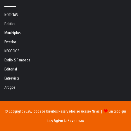
NOTÍCIAS
Política
Municípios
Exterior
NEGÓCIOS
Estilo & Famosos
Editorial
Entrevista
Artigos
© Copyright 2026, Todos os Direitos Reservados ao Acesse News |
Em tudo que
faz:
Agência Sevenmax