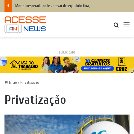
Morte inesperada pode agravar desequilíbrio financeiro das famílias
Procurar
M
PUBLICIDADE
Início
/
Privatização
Privatização