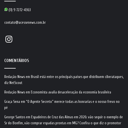
(11) 9 7272-4363
contato@acessenews.com.br
Instagram
COMENTÁRIOS
Redação News
em
Brasil está entre os principais países que distribuem ciberataques,
diz NetScout
Redação News
em
Economista avalia desaceleração da economia brasileira
Graça Sena
em
“O Agente Secreto” merece todas as honrarias e o nosso frevo no
pé
George Santos
em
Espadeiros de Cruz das Almas em 2026: vão seguir o exemplo de
Sr do Bonfim, vão comprar espadas prontas em MG? Confira o que diz o promotor