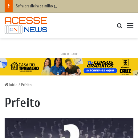
Safra brasileira de milho pode superar 140 milhões de toneladas
Procurar
M
PUBLICIDADE
Início
/
Prfeito
Prfeito