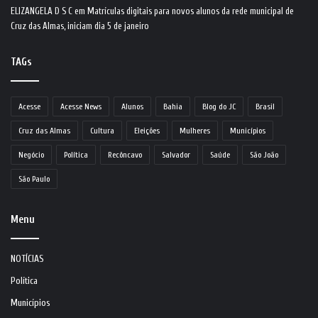
ELIZANGELA D S C
em
Matrículas digitais para novos alunos da rede municipal de
Cruz das Almas, iniciam dia 5 de janeiro
TAGs
Acesse
Acesse News
Alunos
Bahia
Blog do JC
Brasil
Cruz das Almas
Cultura
Eleições
Mulheres
Municípios
Negócio
Política
Recôncavo
Salvador
Saúde
São João
São Paulo
Menu
NOTÍCIAS
Política
Municípios