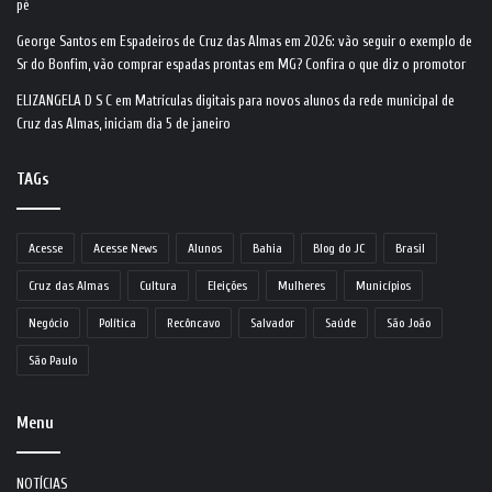
pé
George Santos
em
Espadeiros de Cruz das Almas em 2026: vão seguir o exemplo de
Sr do Bonfim, vão comprar espadas prontas em MG? Confira o que diz o promotor
ELIZANGELA D S C
em
Matrículas digitais para novos alunos da rede municipal de
Cruz das Almas, iniciam dia 5 de janeiro
TAGs
Acesse
Acesse News
Alunos
Bahia
Blog do JC
Brasil
Cruz das Almas
Cultura
Eleições
Mulheres
Municípios
Negócio
Política
Recôncavo
Salvador
Saúde
São João
São Paulo
Menu
NOTÍCIAS