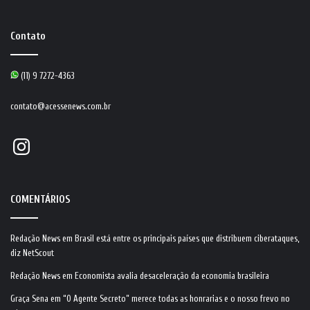
Contato
(11) 9 7272-4363
contato@acessenews.com.br
Instagram
COMENTÁRIOS
Redação News
em
Brasil está entre os principais países que distribuem ciberataques,
diz NetScout
Redação News
em
Economista avalia desaceleração da economia brasileira
Graça Sena
em
“O Agente Secreto” merece todas as honrarias e o nosso frevo no