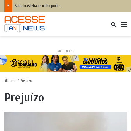
Safra brasileira de milho pode superar 140 milhões de toneladas
Procurar
M
PUBLICIDADE
Início
/
Prejuízo
Prejuízo