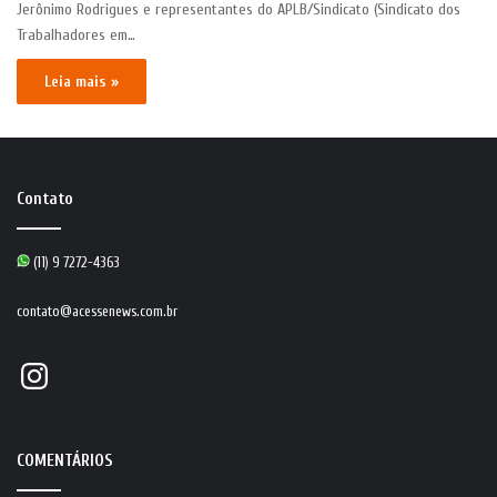
Jerônimo Rodrigues e representantes do APLB/Sindicato (Sindicato dos
Trabalhadores em…
Leia mais »
Contato
(11) 9 7272-4363
contato@acessenews.com.br
Instagram
COMENTÁRIOS