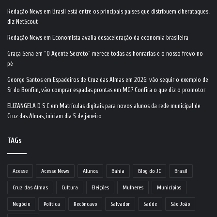
Redação News
em
Brasil está entre os principais países que distribuem ciberataques,
diz NetScout
Redação News
em
Economista avalia desaceleração da economia brasileira
Graça Sena
em
“O Agente Secreto” merece todas as honrarias e o nosso frevo no
pé
George Santos
em
Espadeiros de Cruz das Almas em 2026: vão seguir o exemplo de
Sr do Bonfim, vão comprar espadas prontas em MG? Confira o que diz o promotor
ELIZANGELA D S C
em
Matrículas digitais para novos alunos da rede municipal de
Cruz das Almas, iniciam dia 5 de janeiro
TAGs
Acesse
Acesse News
Alunos
Bahia
Blog do JC
Brasil
Cruz das Almas
Cultura
Eleições
Mulheres
Municípios
Negócio
Política
Recôncavo
Salvador
Saúde
São João