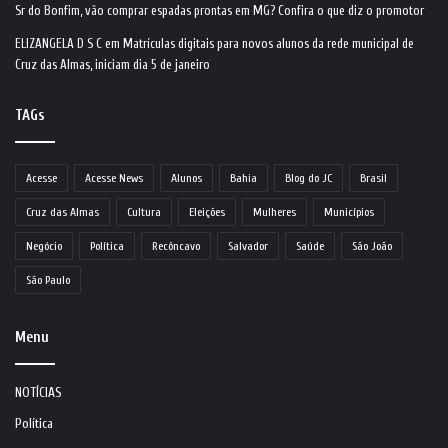
Sr do Bonfim, vão comprar espadas prontas em MG? Confira o que diz o promotor
ELIZANGELA D S C
em
Matrículas digitais para novos alunos da rede municipal de
Cruz das Almas, iniciam dia 5 de janeiro
TAGs
Acesse
Acesse News
Alunos
Bahia
Blog do JC
Brasil
Cruz das Almas
Cultura
Eleições
Mulheres
Municípios
Negócio
Política
Recôncavo
Salvador
Saúde
São João
São Paulo
Menu
NOTÍCIAS
Política