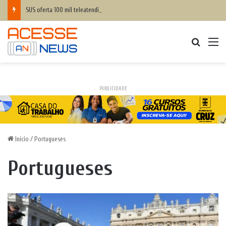
SUS oferta 100 mil teleatendimentos mensais em saúde mental para apostadores
Procurar
M
PUBLICIDADE
Início
/
Portugueses
Portugueses