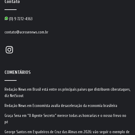
Contato
(11) 9 7272-4363
contato@acessenews.com.br
Instagram
COMENTÁRIOS
Redação News
em
Brasil está entre os principais países que distribuem ciberataques,
diz NetScout
Redação News
em
Economista avalia desaceleração da economia brasileira
Graça Sena
em
“O Agente Secreto” merece todas as honrarias e o nosso frevo no
pé
George Santos
em
Espadeiros de Cruz das Almas em 2026: vão seguir o exemplo de