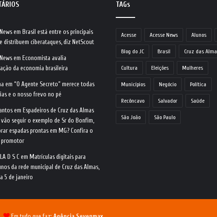
TÁRIOS
TAGs
 News
em
Brasil está entre os principais
Acesse
Acesse News
Alunos
e distribuem ciberataques, diz NetScout
Blog do JC
Brasil
Cruz das Alma
 News
em
Economista avalia
ração da economia brasileira
Cultura
Eleições
Mulheres
na
em
“O Agente Secreto” merece todas
Municípios
Negócio
Política
ias e o nosso frevo no pé
Recôncavo
Salvador
Saúde
antos
em
Espadeiros de Cruz das Almas
São João
São Paulo
 vão seguir o exemplo de Sr do Bonfim,
rar espadas prontas em MG? Confira o
o promotor
LA D S C
em
Matrículas digitais para
nos da rede municipal de Cruz das Almas,
ia 5 de janeiro
 |
Em tudo que faz:
Agência Sevenmax