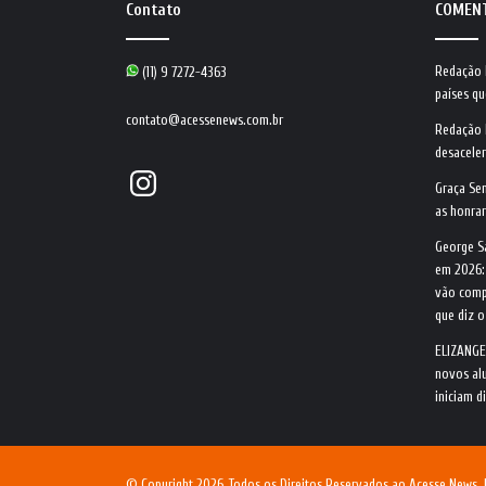
Contato
COMEN
Redação
(11) 9 7272-4363
países qu
contato@acessenews.com.br
Redação
desacele
Instagram
Graça Se
as honrar
George S
em 2026:
vão comp
que diz 
ELIZANGE
novos alu
iniciam d
© Copyright 2026, Todos os Direitos Reservados ao Acesse News