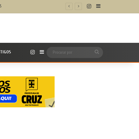
Instagram
Barra Lateral
5
Instagram
TIGOS
Barra Lateral
Procurar
por