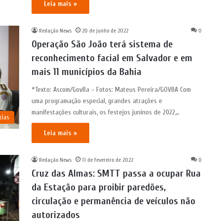
Leia mais »
Redação News
20 de junho de 2022
0
Operação São João terá sistema de
reconhecimento facial em Salvador e em
mais 11 municípios da Bahia
*Texto: Ascom/GovBa – Fotos: Mateus Pereira/GOVBA Com
uma programação especial, grandes atrações e
manifestações culturais, os festejos juninos de 2022,…
cias
Leia mais »
Redação News
11 de fevereiro de 2022
0
Cruz das Almas: SMTT passa a ocupar Rua
da Estação para proibir paredões,
circulação e permanência de veículos não
autorizados