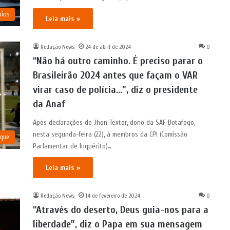
pios
Leia mais »
Redação News
24 de abril de 2024
0
“Não há outro caminho. É preciso parar o
Brasileirão 2024 antes que façam o VAR
virar caso de polícia…”, diz o presidente
da Anaf
Após declarações de Jhon Textor, dono da SAF Botafogo,
nesta segunda-feira (22), à membros da CPI (Comissão
aque
Parlamentar de Inquérito)…
Leia mais »
Redação News
14 de fevereiro de 2024
0
“Através do deserto, Deus guia-nos para a
liberdade”, diz o Papa em sua mensagem