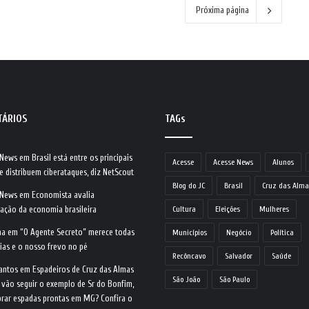
Próxima página
TÁRIOS
TAGs
 News
em
Brasil está entre os principais
Acesse
Acesse News
Alunos
e distribuem ciberataques, diz NetScout
Blog do JC
Brasil
Cruz das Alma
 News
em
Economista avalia
ração da economia brasileira
Cultura
Eleições
Mulheres
na
em
“O Agente Secreto” merece todas
Municípios
Negócio
Política
ias e o nosso frevo no pé
Recôncavo
Salvador
Saúde
antos
em
Espadeiros de Cruz das Almas
São João
São Paulo
 vão seguir o exemplo de Sr do Bonfim,
rar espadas prontas em MG? Confira o