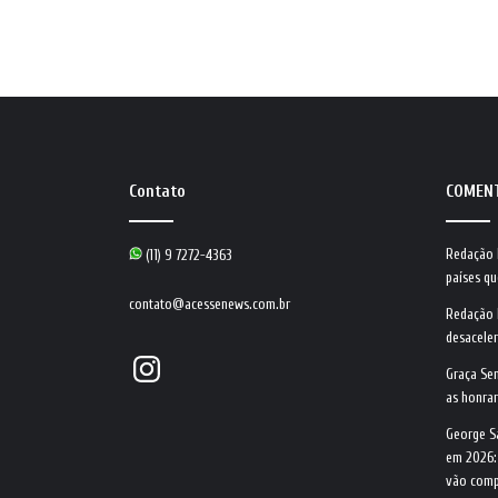
Contato
COMEN
Redação
(11) 9 7272-4363
países qu
contato@acessenews.com.br
Redação
desacele
Instagram
Graça Se
as honrar
George S
em 2026:
vão comp