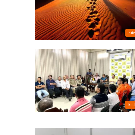
Exte
Notí