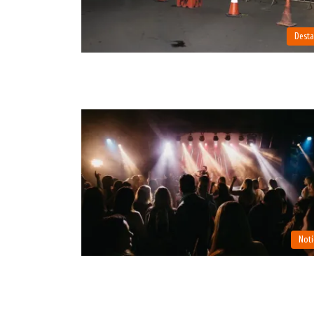
Dest
Notí