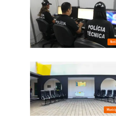
Notí
Municí