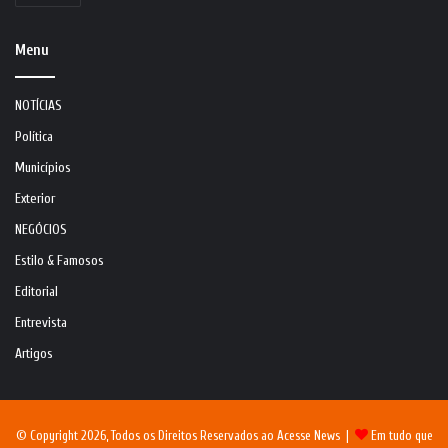
Menu
NOTÍCIAS
Política
Municípios
Exterior
NEGÓCIOS
Estilo & Famosos
Editorial
Entrevista
Artigos
© Copyright 2026, Todos os Direitos Reservados ao Acesse News |
Em tudo que