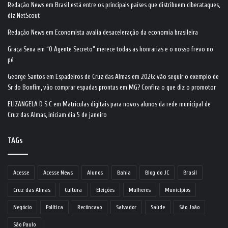
Redação News
em
Brasil está entre os principais países que distribuem ciberataques,
diz NetScout
Redação News
em
Economista avalia desaceleração da economia brasileira
Graça Sena
em
“O Agente Secreto” merece todas as honrarias e o nosso frevo no
pé
George Santos
em
Espadeiros de Cruz das Almas em 2026: vão seguir o exemplo de
Sr do Bonfim, vão comprar espadas prontas em MG? Confira o que diz o promotor
ELIZANGELA D S C
em
Matrículas digitais para novos alunos da rede municipal de
Cruz das Almas, iniciam dia 5 de janeiro
TAGs
Acesse
Acesse News
Alunos
Bahia
Blog do JC
Brasil
Cruz das Almas
Cultura
Eleições
Mulheres
Municípios
Negócio
Política
Recôncavo
Salvador
Saúde
São João
São Paulo