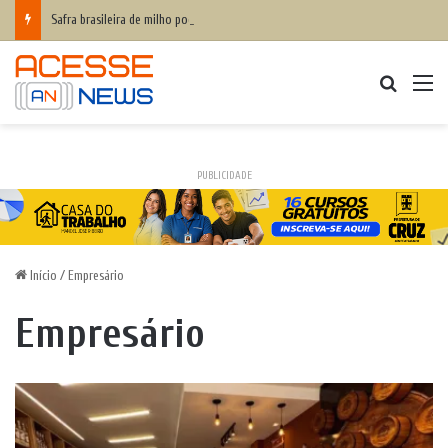
Safra brasileira de milho pode superar 140 milhões de toneladas
Procurar
M
PUBLICIDADE
Início
/
Empresário
Empresário