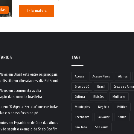
cias
Leia mais »
TÁRIOS
TAGs
 News
em
Brasil está entre os principais
Acesse
Acesse News
Alunos
e distribuem ciberataques, diz NetScout
Blog do JC
Brasil
Cruz das Alma
 News
em
Economista avalia
ração da economia brasileira
Cultura
Eleições
Mulheres
na
em
“O Agente Secreto” merece todas
Municípios
Negócio
Política
ias e o nosso frevo no pé
Recôncavo
Salvador
Saúde
antos
em
Espadeiros de Cruz das Almas
São João
São Paulo
 vão seguir o exemplo de Sr do Bonfim,