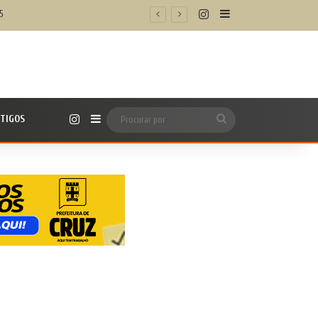
Instagram
Barra Lateral
5
Instagram
TIGOS
Barra Lateral
Procurar
por