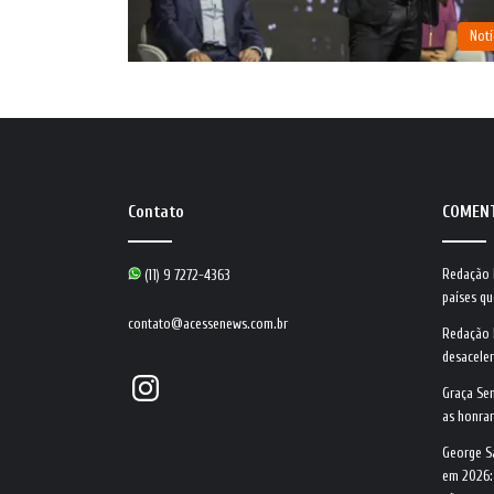
Notí
Contato
COMEN
Redação
(11) 9 7272-4363
países qu
contato@acessenews.com.br
Redação
desacele
Instagram
Graça Se
as honrar
George S
em 2026: