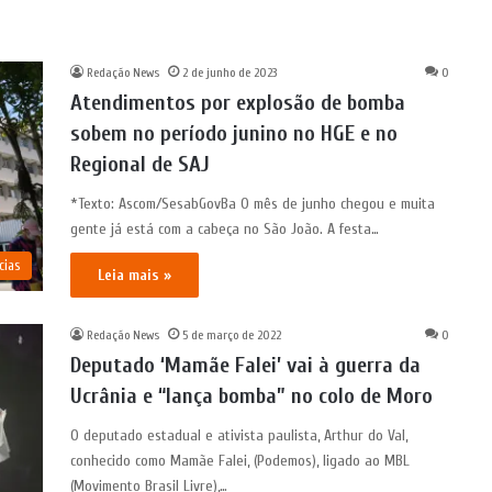
Redação News
2 de junho de 2023
0
Atendimentos por explosão de bomba
sobem no período junino no HGE e no
Regional de SAJ
*Texto: Ascom/SesabGovBa O mês de junho chegou e muita
gente já está com a cabeça no São João. A festa…
cias
Leia mais »
Redação News
5 de março de 2022
0
Deputado ‘Mamãe Falei’ vai à guerra da
Ucrânia e “lança bomba” no colo de Moro
O deputado estadual e ativista paulista, Arthur do Val,
conhecido como Mamãe Falei, (Podemos), ligado ao MBL
(Movimento Brasil Livre),…